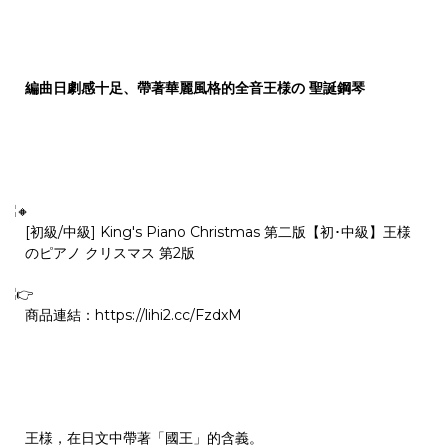
編曲日劇感十足、帶著華麗風格的全音王様の 聖誕鋼琴
[初級/中級] King's Piano Christmas 第二版【初･中級】王様
のピアノ クリスマス 第2版
商品連結：
https://lihi2.cc/FzdxM
王様，在日文中帶著「國王」的含義。