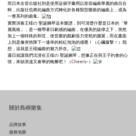
而日本全音出版社則是使用這個字彙用以形容編曲華麗的曲目合
輯，出版社也將此編曲方式轉化於各種類型樂曲的編曲上，成為
一整系列的曲集。
實際演奏王様の 聖誕鋼琴這本樂譜，則可清楚什麼是日本的「華
麗風格」，是一種帶著日劇感的編曲，在優美的旋律之下，突然
加上一個特殊的和弦，使音樂的戲劇張力突然的擴展，而在畫面
上則是像突然降下一連串的粉紅泡泡的感覺！（心臟爆擊！）我
想，這就是王様編曲的魅力所在。
週日就讓我們沈浸在王様の 聖誕鋼琴，想像正在與王子約會的心
情，來頓浪漫又奢華的晚餐吧！（Cheers~）
關於島嶼樂集
品牌故事
服務地圖