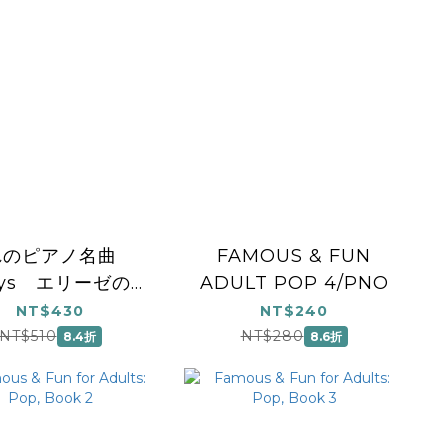
れのピアノ名曲
FAMOUS & FUN
ays エリーゼのた
ADULT POP 4/PNO
めに／月光の曲
NT$430
NT$240
NT$510
NT$280
8.4折
8.6折