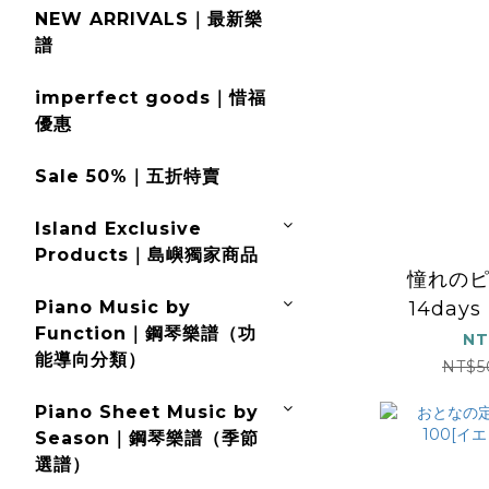
NEW ARRIVALS｜最新樂
譜
imperfect goods｜惜福
優惠
Sale 50%｜五折特賣
Island Exclusive
Products｜島嶼獨家商品
憧れの
Piano Music by
14day
Function｜鋼琴樂譜（功
曲]・タイ
NT
能導向分類）
曲者に
NT$5
Piano Sheet Music by
Season｜鋼琴樂譜（季節
選譜）