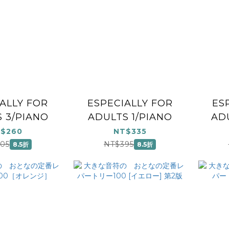
ALLY FOR
ESPECIALLY FOR
ES
 3/PIANO
ADULTS 1/PIANO
AD
$260
NT$335
05
NT$395
8.5折
8.5折