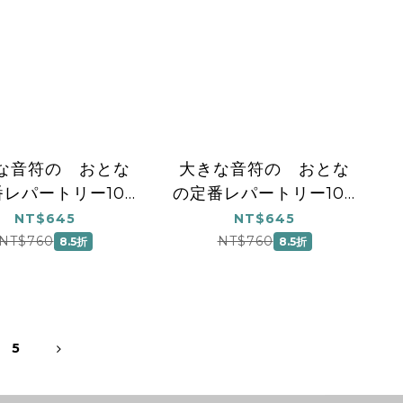
な音符の おとな
大きな音符の おとな
レパートリー100
の定番レパートリー100
[ホワイト]
[レッド]
NT$645
NT$645
NT$760
NT$760
8.5折
8.5折
5