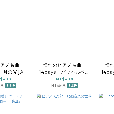
ピアノ名曲
憧れのピアノ名曲
憧
s 月の光[原
14days パッヘルベル
14d
スの瞑想曲[作
のカノン／主よ、人の
$430
NT$430
よる編曲]
望みの喜びよ
00
NT$500
8.6折
8.6折