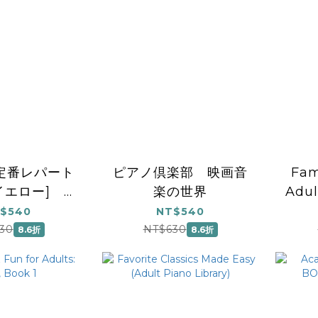
定番レパート
ピアノ倶楽部 映画音
Fam
[イエロー] 第
楽の世界
Adul
2版
$540
NT$540
30
NT$630
8.6折
8.6折