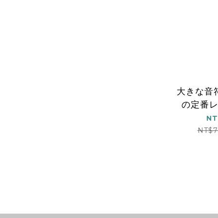
大きな音
の定番
100
NT
NT$7