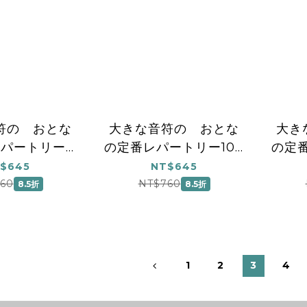
符の おとな
大きな音符の おとな
大き
レパートリー
の定番レパートリー100
の定番
［オレンジ］
[イエロー] 第2版
$645
NT$645
60
NT$760
8.5折
8.5折
1
2
3
4