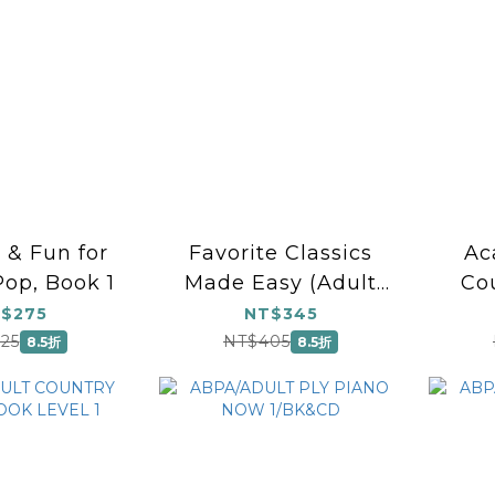
& Fun for
Favorite Classics
Ac
Pop, Book 1
Made Easy (Adult
Co
Piano Library)
$275
NT$345
25
NT$405
8.5折
8.5折