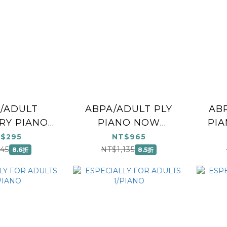
/ADULT
ABPA/ADULT PLY
AB
RY PIANO
PIANO NOW
PIA
LEVEL 1
1/BK&CD
$295
NT$965
45
NT$1,135
8.6折
8.5折