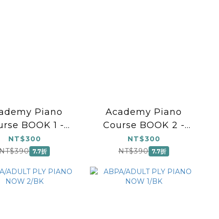
ademy Piano
Academy Piano
urse BOOK 1 -
Course BOOK 2 -
Preliminary
Grade One
NT$300
NT$300
NT$390
NT$390
7.7折
7.7折