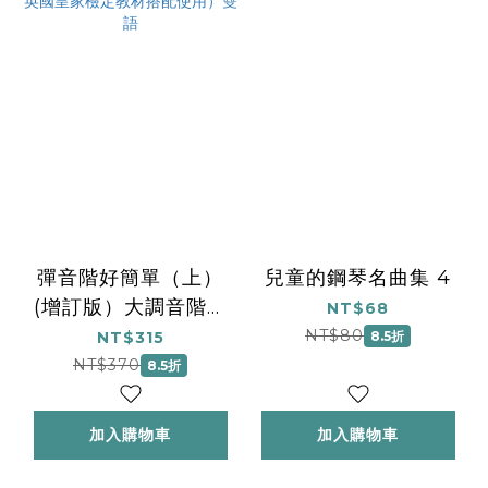
彈音階好簡單（上）
兒童的鋼琴名曲集 4
(增訂版）大調音階、
NT$68
琶音、終止式（可與英
NT$80
NT$315
8.5折
國皇家檢定教材搭配使
NT$370
8.5折
用）雙語
加入購物車
加入購物車