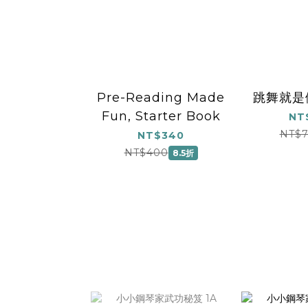
Pre-Reading Made
跳舞就是
Fun, Starter Book
NT
NT$7
NT$340
NT$400
8.5折