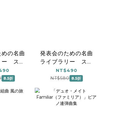
ための名曲
発表会のための名曲
リー スタ
ライブラリー スタ
曲集[初級]
ジオジブリ曲集[初級]
490
NT$490
2
1
0
NT$580
8.5折
8.5折