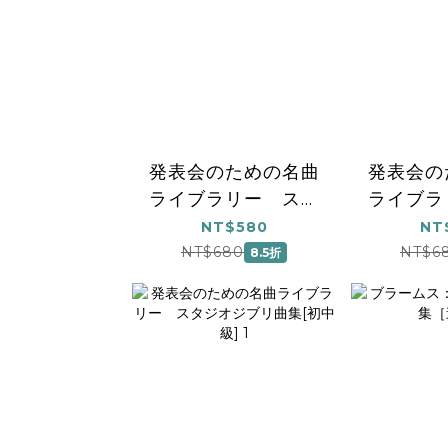
発表会のための名曲
発表会の
ライブラリー スタ
ライブラ
ジオジブリ曲集［連
ジオジブ
NT$580
NT
弾・中上級］
弾・
NT$680
NT$6
8.5折