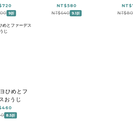
の国のアリ
「どこでも大発見」
ョン！」
$720
NT$580
NT$
ス
00
NT$640
NT$8
9折
9.1折
ーヨひめとフ
スおうじ
$460
40
8.5折