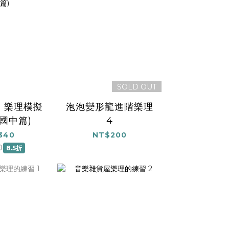
SOLD OUT
 樂理模擬
泡泡變形龍進階樂理
升國中篇)
4
340
NT$200
0
8.5折