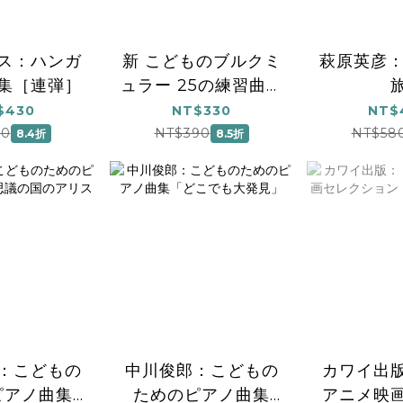
ス：ハンガ
新 こどものブルクミ
萩原英彦：
集［連弾］
ュラー 25の練習曲
第2版
$430
NT$330
NT$
10
NT$390
NT$58
8.4折
8.5折
：こどもの
中川俊郎：こどもの
カワイ出
ピアノ曲集
ためのピアノ曲集
アニメ映