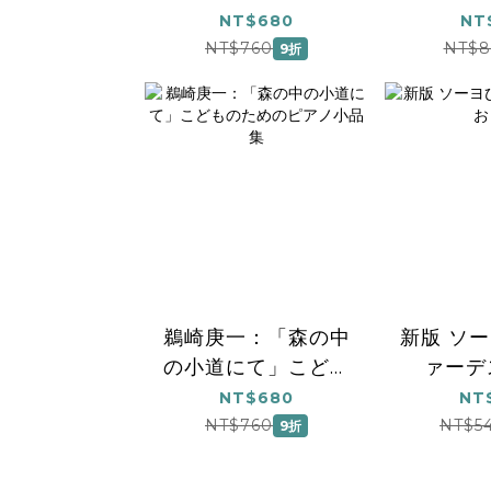
「不思議
NT$680
NT
NT$760
NT$8
9折
鵜崎庚一：「森の中
新版 ソ
の小道にて」こども
ァーデ
のためのピアノ小品
NT$680
NT
集
NT$760
NT$5
9折