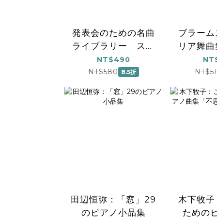
発表会のための名曲
ブラーム
ライブラリー スタ
リア舞曲
ジオジブリ曲集[初中
NT$490
NT
級] 1
NT$580
NT$5
8.5折
田辺恒弥：「窓」29
木下牧子
のピアノ小品集
ための