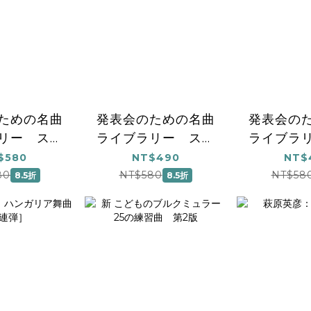
ための名曲
発表会のための名曲
発表会の
リー スタ
ライブラリー スタ
ライブラ
リ曲集［連
ジオジブリ曲集[初中
ジオジブリ
$580
NT$490
NT$
初中級］
級] 2
80
NT$580
NT$58
8.5折
8.5折