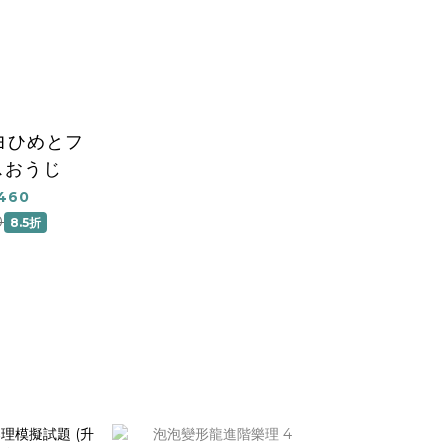
ヨひめとフ
スおうじ
460
0
8.5折