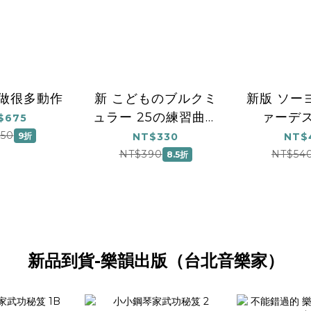
做很多動作
新 こどものブルクミ
新版 ソー
ュラー 25の練習曲
ァーデ
$675
第2版
50
9折
NT$330
NT$
NT$390
NT$54
8.5折
新品到貨-樂韻出版（台北音樂家）