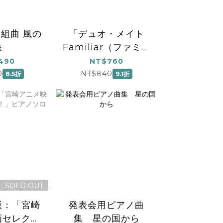
組曲 風の
「デュオ・メイト
旅
Familiar（ファミリ
ア）」ピアノ連弾曲
490
NT$760
集
0
NT$840
8.5折
9.1折
SOLD OUT
版：「宮崎
発表会用ピアノ曲
画セレクシ
集 星の国から