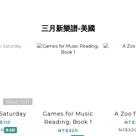
三月新樂譜-美國
SOLD OUT
Saturday
Games for Music
A Zoo 
Reading, Book 1
$110
NT$
30
NT$32
8.5折
NT$320