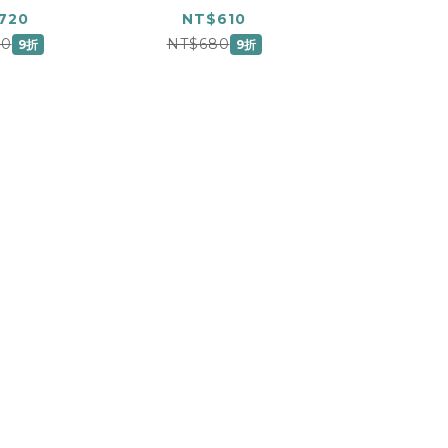
ピアノソロ
720
NT$610
00
NT$680
9折
9折