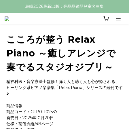
島嶼2026最新出版：亮晶晶鋼琴兒童名曲集
こころが整う Relax
Piano ～癒しアレンジで
奏でるスタジオジブリ～
精神科医・音楽療法士監修！弾く人も聴く人も心が癒される、
ヒーリング系ピアノ楽譜集「Relax Piano」シリーズの続刊です
♪
商品情報
商品コード：GTP01102537	
発売日：2025年10月20日
仕様：菊倍判縦/48ページ