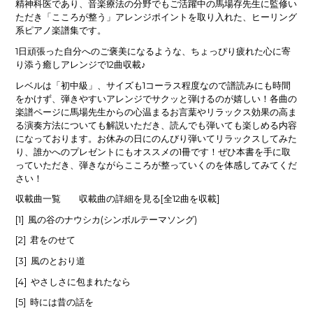
精神科医であり、音楽療法の分野でもご活躍中の馬場存先生に監修い
ただき「こころが整う」アレンジポイントを取り入れた、ヒーリング
系ピアノ楽譜集です。
1
日頑張った自分へのご褒美になるような、ちょっぴり疲れた心に寄
12
り添う癒しアレンジで
曲収載
♪
1
レベルは「初中級」、サイズも
コーラス程度なので譜読みにも時間
をかけず、弾きやすいアレンジでサクッと弾けるのが嬉しい！各曲の
楽譜ページに馬場先生からの心温まるお言葉やリラックス効果の高ま
る演奏方法についても解説いただき、読んでも弾いても楽しめる内容
になっております。お休みの日にのんびり弾いてリラックスしてみた
1
り、誰かへのプレゼントにもオススメの
冊です！ぜひ本書を手に取
っていただき、弾きながらこころが整っていくのを体感してみてくだ
さい！
[
12
]
収載曲一覧 収載曲の詳細を見る
全
曲を収載
[1]
(
)
風の谷のナウシカ
シンボルテーマソング
[2]
君をのせて
[3]
風のとおり道
[4]
やさしさに包まれたなら
[5]
時には昔の話を