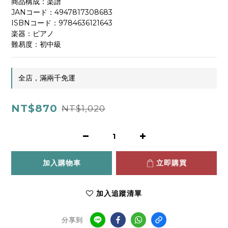
商品構成：楽譜
JANコード：4947817308683	
ISBNコード：9784636121643
楽器：ピアノ	
難易度：初中級
全店，滿兩千免運
NT$870
NT$1,020
加入購物車
立即購買
加入追蹤清單
分享到