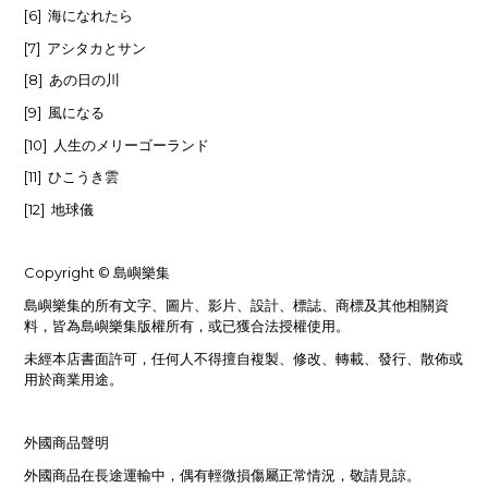
[6]
海になれたら
[7]
アシタカとサン
[8]
あの日の川
[9]
風になる
[10]
人生のメリーゴーランド
[11]
ひこうき雲
[12]
地球儀
Copyright ©
島嶼樂集
島嶼樂集的所有文字、圖片、影片、設計、標誌、商標及其他相關資
料，皆為島嶼樂集版權所有，或已獲合法授權使用。
未經本店書面許可，任何人不得擅自複製、修改、轉載、發行、散佈或
用於商業用途。
外國商品聲明
外國商品在長途運輸中，偶有輕微損傷屬正常情況，敬請見諒。