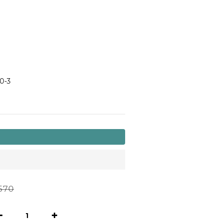
0-3
570