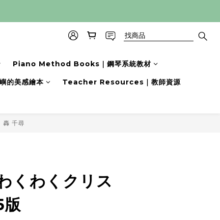
Piano Method Books｜鋼琴系統教材
s｜小嶼的美感繪本
Teacher Resources｜教師資源
轟 千尋
立即購買
わくわくクリス
5版