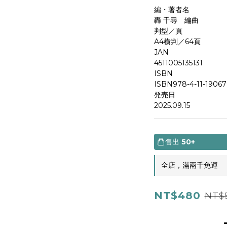
編・著者名
轟 千尋　編曲
判型／頁
A4横判／64頁
JAN
4511005135131
ISBN
ISBN978-4-11-19067
発売日
2025.09.15
售出
50+
全店，滿兩千免運
NT$480
NT$