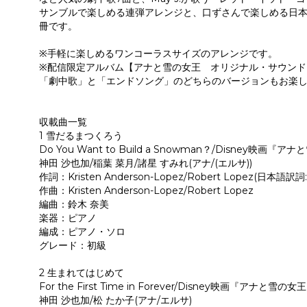
サンブルで楽しめる連弾アレンジと、口ずさんで楽しめる日
冊です。
※手軽に楽しめるワンコーラスサイズのアレンジです。
※配信限定アルバム【アナと雪の女王 オリジナル・サウンドト
「劇中歌」と「エンドソング」のどちらのバージョンもお楽
収載曲一覧
1 雪だるまつくろう
Do You Want to Build a Snowman？/Disney映画
神田 沙也加/稲葉 菜月/諸星 すみれ(アナ/(エルサ))
作詞：Kristen Anderson-Lopez/Robert Lopez(日本語訳
作曲：Kristen Anderson-Lopez/Robert Lopez
編曲：鈴木 奈美
楽器：ピアノ
編成：ピアノ・ソロ
グレード：初級
2 生まれてはじめて
For the First Time in Forever/Disney映画『アナと雪の
神田 沙也加/松 たか子(アナ/エルサ)