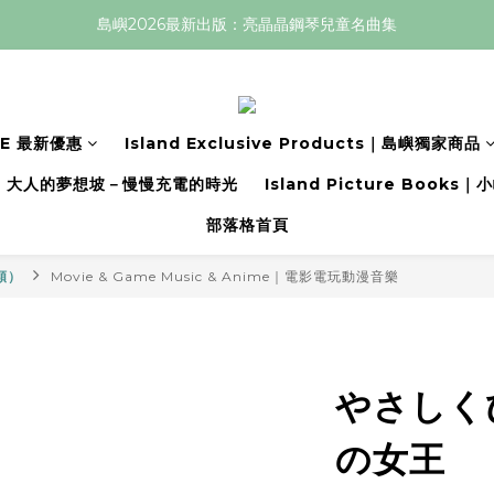
島嶼2026最新出版：亮晶晶鋼琴兒童名曲集
LE 最新優惠
Island Exclusive Products｜島嶼獨家商品
大人的夢想坡－慢慢充電的時光
Island Picture Book
部落格首頁
分類）
Movie & Game Music & Anime｜電影電玩動漫音樂
やさしく
の女王