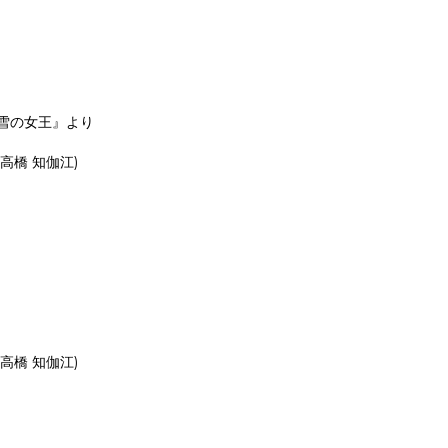
『アナと雪の女王』より
詞:高橋 知伽江)
詞:高橋 知伽江)