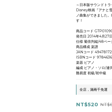
～日本版サウンドトラ
Disney映画『アナ
ノ曲集ができました。
す！
発売日 2014年4月27
仕様 菊倍判縦/48ペー
商品構成 楽譜
ISBNコード 9784636
楽器 ピアノ	
編成 ピアノ・ソロ/連
難易度 初級/初中級
全店，滿兩千免運
NT$520
NT$6