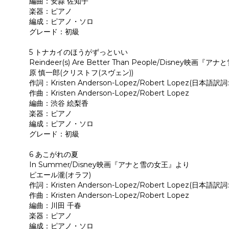
編曲：安蒜 佐知子
楽器：ピアノ
編成：ピアノ・ソロ
グレード：初級
5 トナカイのほうがずっといい
Reindeer(s) Are Better Than People/Disney映画
原 慎一郎(クリストフ(スヴェン))
作詞：Kristen Anderson-Lopez/Robert Lopez(日本語訳
作曲：Kristen Anderson-Lopez/Robert Lopez
編曲：渋谷 絵梨香
楽器：ピアノ
編成：ピアノ・ソロ
グレード：初級
6 あこがれの夏
In Summer/Disney映画『アナと雪の女王』より
ピエール瀧(オラフ)
作詞：Kristen Anderson-Lopez/Robert Lopez(日本語訳
作曲：Kristen Anderson-Lopez/Robert Lopez
編曲：川田 千春
楽器：ピアノ
編成：ピアノ・ソロ