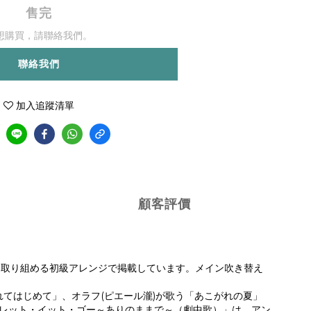
售完
想購買，請聯絡我們。
聯絡我們
加入追蹤清單
顧客評價
に取り組める初級アレンジで掲載しています。メイン吹き替え
れてはじめて」、オラフ(ピエール瀧)が歌う「あこがれの夏」
「レット・イット・ゴー～ありのままで～（劇中歌）」は、アン