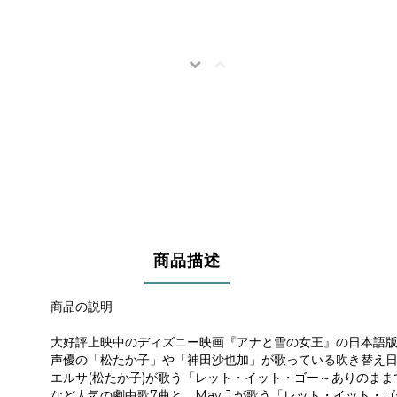
商品描述
商品の説明
大好評上映中のディズニー映画『アナと雪の女王』の日本語
声優の「松たか子」や「神田沙也加」が歌っている吹き替え
エルサ(松たか子)が歌う「レット・イット・ゴー～ありのまま
など人気の劇中歌7曲と、May J.が歌う「レット・イッ