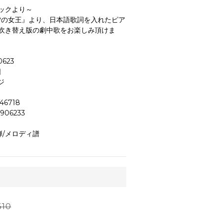
ックより～
と雪の女王』より、日本語歌詞を入れたピア
吹き替え版の劇中歌をお楽しみ頂けま
商品コード GTP01090623	
日
ジ
JANコード 4947817246718	
906233
弾/メロディ譜
10