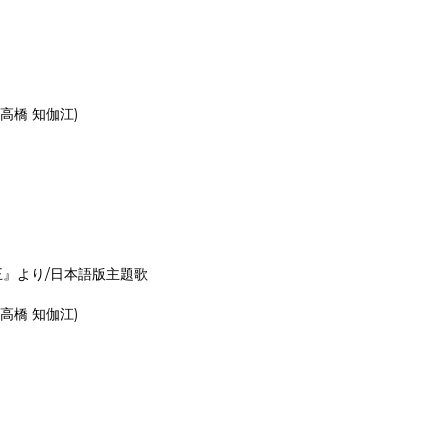
詞:高橋 知伽江)
と雪の女王』より/日本語版主題歌
詞:高橋 知伽江)