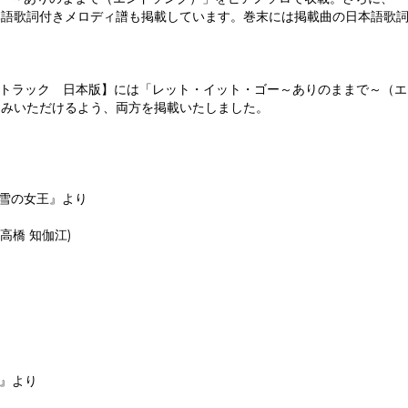
本語歌詞付きメロディ譜も掲載しています。巻末には掲載曲の日本語歌
ラック 日本版】には「レット・イット・ゴー～ありのままで～（エンド
しみいただけるよう、両方を掲載いたしました。
『アナと雪の女王』より
詞:高橋 知伽江)
女王』より