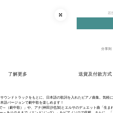
若
分享到
了解更多
送貨及付款方式
版サウンドトラックをもとに、日本語の歌詞を入れたピアノ曲集。気軽
日本語バージョンで劇中歌を楽しめます！
で～（劇中歌）」や、アナ(神田沙也加)とエルサのデュエット曲「生ま
ト・ゴー～ありのままで（エンドソング）」をピアノソロで収載。さらに、