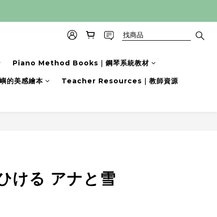
Piano Method Books｜鋼琴系統教材
s｜小嶼的美感繪本
Teacher Resources｜教師資源
ひける アナと雪