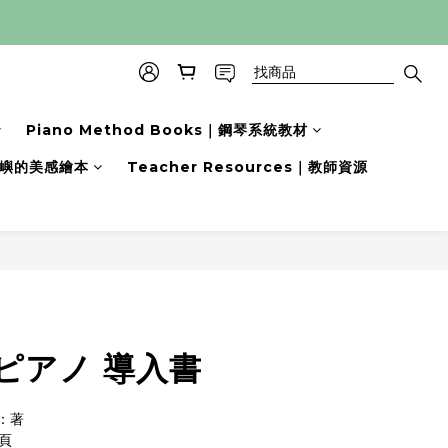
Piano Method Books｜鋼琴系統教材
s｜小嶼的美感繪本
Teacher Resources｜教師資源
立即購買
ピアノ 導入書
：著
頁