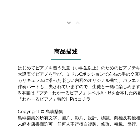
商品描述
はじめてピアノを習う児童（小学生以上）のためのピアノテ
大譜表でピアノを学び、ミドルCポジションで左右の手の交互
カリキュラムに沿った楽しい内容のオリジナル曲で、バラエ
伴奏パートも工夫されていますので、生徒と一緒に楽しめま
※本書は『プチ・わかーるピアノ』レベルA・Bを合本した内
「わかーるピアノ」特設HPはコチラ
Copyright © 島嶼樂集
島嶼樂集的所有文字、圖片、影片、設計、標誌、商標及其他
未經本店書面許可，任何人不得擅自複製、修改、轉載、發行