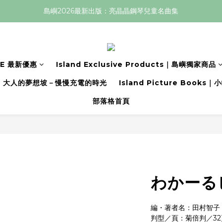
島嶼2026最新出版：亮晶晶鋼琴兒童名曲集
LE 最新優惠
Island Exclusive Products｜島嶼獨家商品
大人的夢想坡－慢慢充電的時光
Island Picture Book
部落格首頁
わかーる
編・著者名：田村智子
判型／頁：菊倍判／32