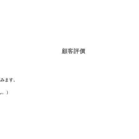
顧客評價
育みます。
ん。）