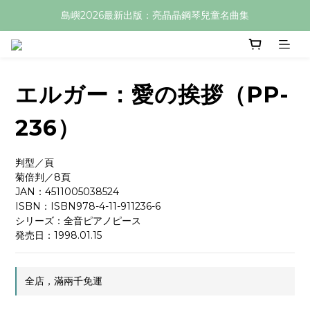
島嶼2026最新出版：亮晶晶鋼琴兒童名曲集
エルガー：愛の挨拶（PP-
236）
判型／頁
菊倍判／8頁
JAN：4511005038524
ISBN：ISBN978-4-11-911236-6
シリーズ：全音ピアノピース
発売日：1998.01.15
全店，滿兩千免運