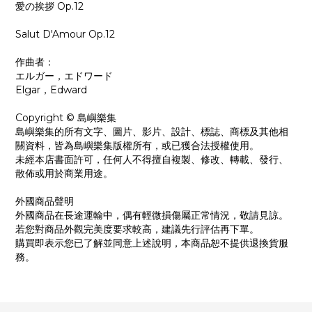
愛の挨拶 Op.12
Salut D'Amour Op.12
作曲者：
エルガー，エドワード
Elgar，Edward
Copyright © 島嶼樂集
島嶼樂集的所有文字、圖片、影片、設計、標誌、商標及其他相
關資料，皆為島嶼樂集版權所有，或已獲合法授權使用。
未經本店書面許可，任何人不得擅自複製、修改、轉載、發行、
散佈或用於商業用途。
外國商品聲明
外國商品在長途運輸中，偶有輕微損傷屬正常情況，敬請見諒。
若您對商品外觀完美度要求較高，建議先行評估再下單。
購買即表示您已了解並同意上述說明，本商品恕不提供退換貨服
務。