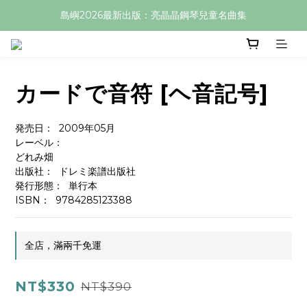
島嶼2026最新出版：亮晶晶鋼琴兒童名曲集
カードで音符 [ヘ音記号]
発売日：  2009年05月
レーベル：  
どれみ畑
出版社：  ドレミ楽譜出版社
発行形態：  単行本
ISBN：  9784285123388
全店，滿兩千免運
NT$330
NT$390