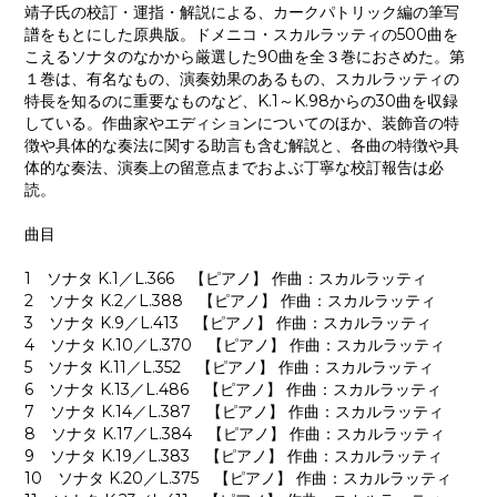
靖子氏の校訂・運指・解説による、カークパトリック編の筆写
譜をもとにした原典版。ドメニコ・スカルラッティの500曲を
こえるソナタのなかから厳選した90曲を全３巻におさめた。第
１巻は、有名なもの、演奏効果のあるもの、スカルラッティの
特長を知るのに重要なものなど、K.1～K.98からの30曲を収録
している。作曲家やエディションについてのほか、装飾音の特
徴や具体的な奏法に関する助言も含む解説と、各曲の特徴や具
体的な奏法、演奏上の留意点までおよぶ丁寧な校訂報告は必
読。
曲目
1 ソナタ K.1／L.366 【ピアノ】 作曲：スカルラッティ
2 ソナタ K.2／L.388 【ピアノ】 作曲：スカルラッティ
3 ソナタ K.9／L.413 【ピアノ】 作曲：スカルラッティ
4 ソナタ K.10／L.370 【ピアノ】 作曲：スカルラッティ
5 ソナタ K.11／L.352 【ピアノ】 作曲：スカルラッティ
6 ソナタ K.13／L.486 【ピアノ】 作曲：スカルラッティ
7 ソナタ K.14／L.387 【ピアノ】 作曲：スカルラッティ
8 ソナタ K.17／L.384 【ピアノ】 作曲：スカルラッティ
9 ソナタ K.19／L.383 【ピアノ】 作曲：スカルラッティ
10 ソナタ K.20／L.375 【ピアノ】 作曲：スカルラッティ