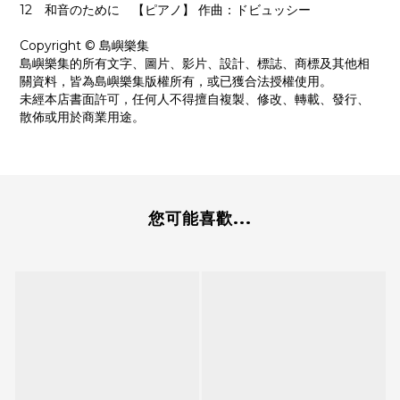
12 和音のために 【ピアノ】 作曲：ドビュッシー
Copyright © 島嶼樂集
島嶼樂集的所有文字、圖片、影片、設計、標誌、商標及其他相
關資料，皆為島嶼樂集版權所有，或已獲合法授權使用。
未經本店書面許可，任何人不得擅自複製、修改、轉載、發行、
散佈或用於商業用途。
您可能喜歡...