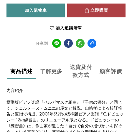
加入購物車
立即購買
加入追蹤清單
分享到
送貨及付
商品描述
了解更多
顧客評價
款方式
内容紹介
標準版ピアノ楽譜『ベルガマスク組曲』『子供の領分』と同じ
く、ジェルメーヌ・ムニエの序文と解説、山崎孝による校訂報
告と運指で構成。2001年発行の標準版ピアノ楽譜『C.ドビュッ
シー 12の練習曲』のリニューアル版となる。ドビュッシーの
《練習曲》は、作曲家が遺した「自分で自分の指づかいを探そ
う」という言葉どおり、運指がつけられた楽譜があまりなく、