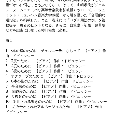
指づかいに悩むことも少なくない。そこで、山崎孝氏がジェル
メーヌ・ムニエ（パリ高等音楽院名誉教授）やローズル・シュ
ミット（ミュンヘン音楽大学教授）から引き継いだ「合理的な
運指法」を掲載した。また、巻末には「ペダル用法の例」を複
数提示、奏者のヒントとなる。さらに、自筆譜・初版・原典版
などを緻密に比較した校訂報告は必見。
曲目
1 5本の指のために チェルニー氏にならって 【ピアノ】 作
曲：ドビュッシー
2 3度のために 【ピアノ】 作曲：ドビュッシー
3 4度のために 【ピアノ】 作曲：ドビュッシー
4 6度のために 【ピアノ】 作曲：ドビュッシー
5 オクターブのために 【ピアノ】 作曲：ドビュッシー
6 8本の指のために 【ピアノ】 作曲：ドビュッシー
7 半音階のために 【ピアノ】 作曲：ドビュッシー
8 装飾音のために 【ピアノ】 作曲：ドビュッシー
9 反復音のために 【ピアノ】 作曲：ドビュッシー
10 対比される響きのために 【ピアノ】 作曲：ドビュッシー
11 組み合わされたアルペッジョのために 【ピアノ】 作曲：
ドビュッシー