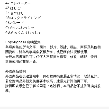
42:エレベーター
43:はしご
44:きのぼり
45:ロッククライミング
46:パレード
47:かもつれっしゃ
48:きゅうこうれっしゃ
Copyright © 島嶼樂集
島嶼樂集的所有文字、圖片、影片、設計、標誌、商標及其他相
關資料，皆為島嶼樂集版權所有，或已獲合法授權使用。
未經本店書面許可，任何人不得擅自複製、修改、轉載、發行、
散佈或用於商業用途。
外國商品聲明
外國商品在長途運輸中，偶有輕微損傷屬正常情況，敬請見諒。
若您對商品外觀完美度要求較高，建議先行評估再下單。
購買即表示您已了解並同意上述說明，本商品恕不提供退換貨服
務。