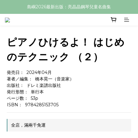
島嶼2026最新出版：亮晶晶鋼琴兒童名曲集
ピアノひけるよ！ はじめ
のテクニック （２）
発売日：  2024年04月
著者／編集：  橋本晃一（音楽家）
出版社：  ドレミ楽譜出版社
発行形態：  単行本
ページ数：  53p
ISBN：  9784285153705
全店，滿兩千免運