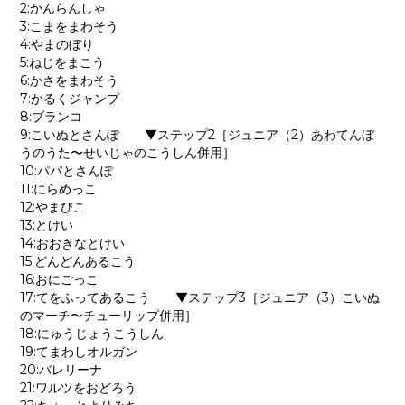
2:かんらんしゃ
3:こまをまわそう
4:やまのぼり
5:ねじをまこう
6:かさをまわそう
7:かるくジャンプ
8:ブランコ
9:こいぬとさんぽ ▼ステップ2［ジュニア（2）あわてんぼ
うのうた〜せいじゃのこうしん併用］
10:パパとさんぽ
11:にらめっこ
12:やまびこ
13:とけい
14:おおきなとけい
15:どんどんあるこう
16:おにごっこ
17:てをふってあるこう ▼ステップ3［ジュニア（3）こいぬ
のマーチ〜チューリップ併用］
18:にゅうじょうこうしん
19:てまわしオルガン
20:バレリーナ
21:ワルツをおどろう