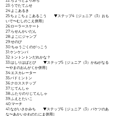
22:ちょっとよりみち
23:うでたてふせ
24:よこあるき
25:ちょこちょこあるこう ▼ステップ4［ジュニア（3）おも
いで〜むしのこえ併用］
26:ローラースケート
27:らせんかいだん
28:よこにジャンプ
29:せのび
30:ちゅうごくのがっこう
31:ケンケンパ
32:トントントンだれかな？
33:はしりはばとび ▼ステップ5［ジュニア（3）かねがなる
〜やまのおんがくか併用］
34:エスカレーター
35:バドミントン
36:クロスステップ
37:じてんしゃ
38:ふたりのりじてんしゃ
39:ふえとたいこ
40:マーチ
41:ながいさかみち ▼ステップ6［ジュニア（3）バケツのあ
な〜あかいかわのたにま併用］