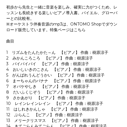
初歩から先生と一緒に音楽を楽しみ、確実に力がつくため、レ
ッスンも長続きする楽しいピアノ導入書。バイエル、グローバ
ーとの比較有。
※オーケストラ伴奏音源のmp3は、ONTOMO Shopでダウン
ロード販売しています。特集ページはこちら
曲目
1 リズムをたんたかた～ん 【ピアノ】 作曲：樹原涼子
2 みかんころころ 【ピアノ】 作曲：樹原涼子
3 バイバイバイ 【ピアノ】 作曲：樹原涼子
4 おいしいきのこさん 【ピアノ】 作曲：樹原涼子
5 がんばれうんどうかい 【ピアノ】 作曲：樹原涼子
6 まーちゃんのバナナ 【ピアノ】 作曲：樹原涼子
7 オバケやしき 【ピアノ】 作曲：樹原涼子
8 だいふくじぞう 【ピアノ】 作曲：樹原涼子
9 さかあがり 【ピアノ】 作曲：樹原涼子
10 レインレインレイン 【ピアノ】 作曲：樹原涼子
11 はしれきかんしゃ 【ピアノ】 作曲：樹原涼子
12 ぶらんこ 【ピアノ】 作曲：樹原涼子
13 メリークリスマス 【ピアノ】 作曲：樹原涼子
14 きてごらんみてごらん 【ピアノ】 作曲：樹原涼子