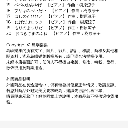
15 パパのおみやげ 【ピアノ】 作曲：樹原涼子
16 ブリキのへいたい 【ピアノ】 作曲：樹原涼子
17 ほしのたびびと 【ピアノ】 作曲：樹原涼子
18 にげだせロック 【ピアノ】 作曲：樹原涼子
19 もりのまつりだ 【ピアノ】 作曲：樹原涼子
20 おつきさまのふね 【ピアノ】 作曲：樹原涼子
Copyright © 島嶼樂集
島嶼樂集的所有文字、圖片、影片、設計、標誌、商標及其他相
關資料，皆為島嶼樂集版權所有，或已獲合法授權使用。
未經本店書面許可，任何人不得擅自複製、修改、轉載、發行、
散佈或用於商業用途。
外國商品聲明
外國商品在長途運輸中，偶有輕微損傷屬正常情況，敬請見諒。
若您對商品外觀完美度要求較高，建議先行評估再下單。
購買即表示您已了解並同意上述說明，本商品恕不提供退換貨服
務。