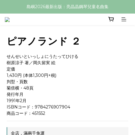
島嶼2026最新出版：亮晶晶鋼琴兒童名曲集
ピアノランド ２
せんせいといっしょにうたってひける
樹原涼子 著／岡久留実 絵
定価
1,430円 (本体1,300円+税)
判型・頁数
菊倍横・48頁
発行年月
1991年2月
ISBNコード：9784276907904
商品コード：451552
全店，滿兩千免運