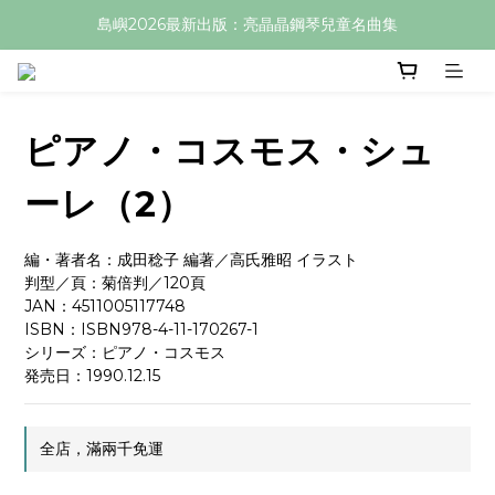
島嶼2026最新出版：亮晶晶鋼琴兒童名曲集
ピアノ・コスモス・シュ
ーレ（2）
編・著者名：成田稔子 編著／高氏雅昭 イラスト
判型／頁：菊倍判／120頁
JAN：4511005117748
ISBN：ISBN978-4-11-170267-1
シリーズ：ピアノ・コスモス
発売日：1990.12.15
全店，滿兩千免運