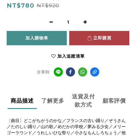
NT$780
NT$920
加入購物車
立即購買
加入追蹤清單
分享到
送貨及付
商品描述
了解更多
顧客評價
款方式
〔曲目〕どこがちがうのかな／フランスの古い踊り／ぞうさん
／たのしい踊り／山の歌／めだかの学校／夢みる少女／メリー
ゴーラウンド／うれしいひな祭り／小さなもんしろちょう／他