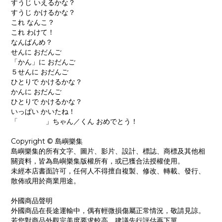
すうじ いえるかな？
すうじ かけるかな？
これ なんこ？
これ わけて！
なんばんめ？
せんに おだんご
「かん」に おだんご
５せんに おだんご
ひとりで かけるかな？
かんに おだんご
ひとりで かけるかな？
いっぱい かいたね！
「 」ちゃん／くん おめでとう！
Copyright © 島嶼樂集
島嶼樂集的所有文字、圖片、影片、設計、標誌、商標及其他相
關資料，皆為島嶼樂集版權所有，或已獲合法授權使用。
未經本店書面許可，任何人不得擅自複製、修改、轉載、發行、
散佈或用於商業用途。
外國商品聲明
外國商品在長途運輸中，偶有輕微損傷屬正常情況，敬請見諒。
若您對商品外觀完美度要求較高，建議先行評估再下單。