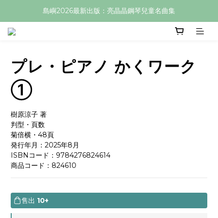
島嶼2026最新出版：亮晶晶鋼琴兒童名曲集
プレ・ピアノ かくワーク
①
樹原涼子 著
判型・頁数
菊倍横・48頁
発行年月：2025年8月
ISBNコード：9784276824614
商品コード：824610
售出
10+