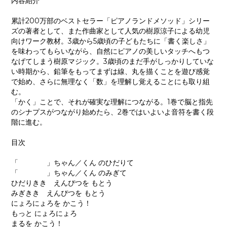
内容紹介
累計200万部のベストセラー「ピアノランドメソッド」シリー
ズの著者として、また作曲家として人気の樹原涼子による幼児
向けワーク教材。3歳から5歳頃の子どもたちに「書く楽しさ」
を味わってもらいながら、自然にピアノの美しいタッチへもつ
なげてしまう樹原マジック。3歳頃のまだ手がしっかりしていな
い時期から、鉛筆をもってまずは線、丸を描くことを遊び感覚
で始め、さらに無理なく「数」を理解し覚えることにも取り組
む。
「かく」ことで、それが確実な理解につながる。1巻で脳と指先
のシナプスがつながり始めたら、2巻ではいよいよ音符を書く段
階に進む。
目次
「 」ちゃん／くん のひだりて
「 」ちゃん／くん のみぎて
ひだりきき えんぴつを もとう
みぎきき えんぴつを もとう
にょろにょろを かこう！
もっと にょろにょろ
まるを かこう！