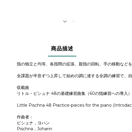
商品描述
指の独立と均等、各指間の拡張、親指の回転、手の移動など
全課題が半音ずつ上昇して始めの調に達する全調の練習で、
収載曲
リトル・ピシュナ 48の基礎練習曲集（60の指練習への導入）
Little Pischna 48 Practice-pieces for the piano (Introdac
作曲者：
ピシュナ，ヨハン
Pischna，Johann