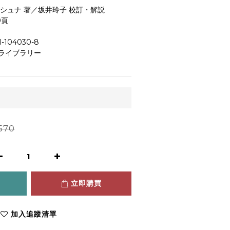
シュナ 著／坂井玲子 校訂・解説
0頁
-104030-8
ライブラリー
570
立即購買
加入追蹤清單