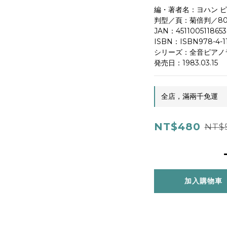
編・著者名：ヨハン ピ
判型／頁：菊倍判／8
JAN：4511005118653
ISBN：ISBN978-4-11
シリーズ：全音ピアノ
発売日：1983.03.15
全店，滿兩千免運
NT$480
NT$
加入購物車