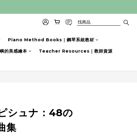
Piano Method Books｜鋼琴系統教材
s｜小嶼的美感繪本
Teacher Resources｜教師資源
立即購買
ピシュナ：48の
曲集