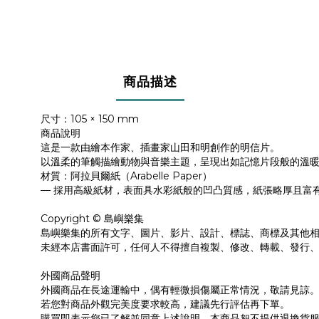
商品描述
尺寸：105 × 150 mm
商品說明
這是一款由繪本作家、插畫家山田和明創作的明信片。
以溫柔的筆觸描繪動物與音樂主題，呈現出如記憶片段般的溫
材質：阿拉貝爾紙（Arabelle Paper）
— 採用高級紙材，表面具水彩紙般的凹凸質感，紙張略厚且富
Copyright © 島嶼樂集
島嶼樂集的所有文字、圖片、影片、設計、標誌、商標及其他
未經本店書面許可，任何人不得擅自複製、修改、轉載、發行
外國商品聲明
外國商品在長途運輸中，偶有輕微損傷屬正常情況，敬請見諒
若您對商品外觀完美度要求較高，建議先行評估再下單。
購買即表示您已了解並同意上述說明，本商品恕不提供退換貨