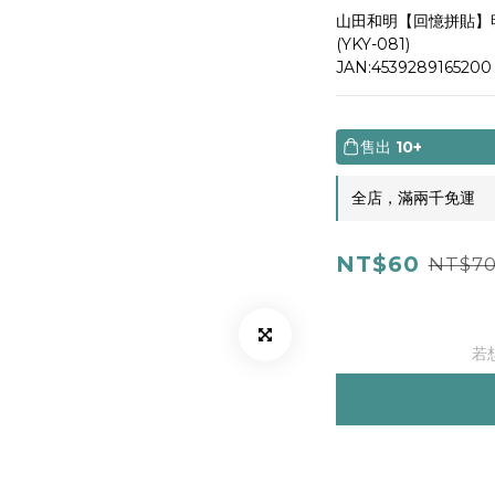
山田和明【回憶拼貼】
(YKY-081)
JAN:4539289165200
售出
10+
全店，滿兩千免運
NT$60
NT$7
若