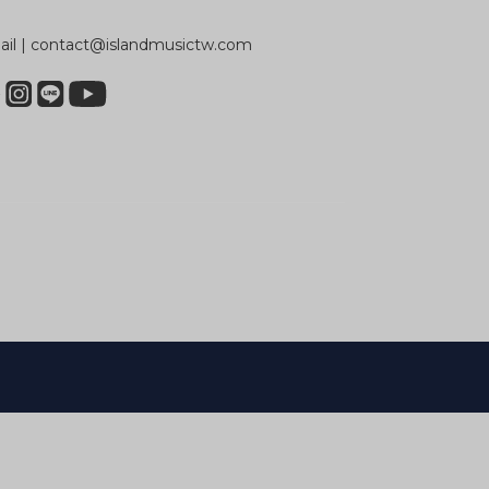
il | contact@islandmusictw.com