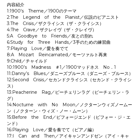
内容紹介
1:1900’s Theme／1900のテーマ
2:The Legend of the Pianist／伝説のピアニスト
3:The Crisis／ザクライシス（ザ・クライシス）
4:The Crave／ザクレイヴ（ザ・クレイヴ）
5:A Goodbye to Friends／友との別れ
6:Study for Three Hands／3手のための練習曲
7:Playing Love／愛を奏でて
8:A Mozart Reincarnated／モーツァルト再来
9:Child／チャイルド
10:1900’s Madness ＃1／1900マッドネス No．1
11:Danny’s Blues／ダニーズブルース（ダニーズ・ブルース）
12:Second Crisis／セカンドクライシス（セカンド・クライシ
ス）
13:Peacherine Rag／ピーチェリンラグ（ピーチェリン・ラ
グ）
14:Nocturne with No Moon／ノクターンウィズノームー
ン（ノクターン・ウィズ・ノー・ムーン）
15:Before the End／ビフォージエンド（ビフォー・ジ・エ
ンド）
16:Playing Love／愛を奏でて（ピアノ編）
17:I Can and Then／アイキャンアンドゼン（アイ・キャ