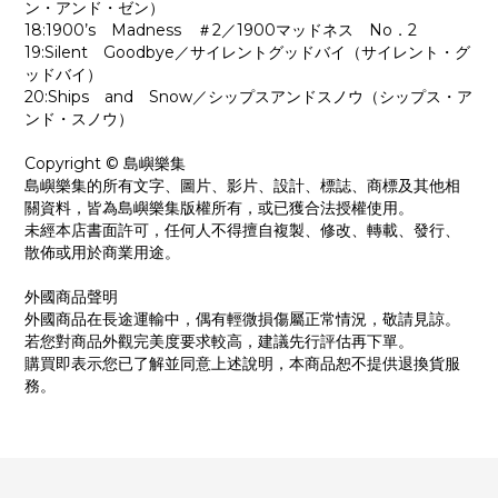
ン・アンド・ゼン）
18:1900’s Madness ＃2／1900マッドネス No．2
19:Silent Goodbye／サイレントグッドバイ（サイレント・グ
ッドバイ）
20:Ships and Snow／シップスアンドスノウ（シップス・ア
ンド・スノウ）
Copyright © 島嶼樂集
島嶼樂集的所有文字、圖片、影片、設計、標誌、商標及其他相
關資料，皆為島嶼樂集版權所有，或已獲合法授權使用。
未經本店書面許可，任何人不得擅自複製、修改、轉載、發行、
散佈或用於商業用途。
外國商品聲明
外國商品在長途運輸中，偶有輕微損傷屬正常情況，敬請見諒。
若您對商品外觀完美度要求較高，建議先行評估再下單。
購買即表示您已了解並同意上述說明，本商品恕不提供退換貨服
務。