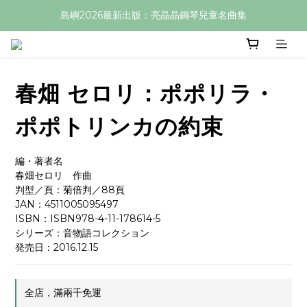
島嶼2026最新出版：亮晶晶鋼琴兒童名曲集
春畑 セロリ：ポポリラ・
ポポトリンカの約束
編・著者名
春畑セロリ　作曲
判型／頁：菊倍判／88頁
JAN：4511005095497
ISBN：ISBN978-4-11-178614-5
シリーズ：音物語コレクション
発売日：2016.12.15
全店，滿兩千免運