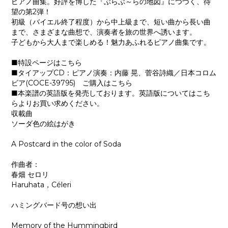
ピアノ曲集。好評を博した『ぶらぶ～らの地図』につづく、待
望の第2弾！
初級（バイエル終了程度）から中上級まで、短い曲から長い曲
まで、さまざまな曲想で、演奏者を旅の世界へ誘います。
子どもから大人まで楽しめる！魅力あふれるピアノ曲集です。
■特設ページはこちら
■タイアップCD：ピアノ演奏：内藤 晃、菅谷詩織／日本コロム
ビア(COCE-39795) ご購入はこちら
■本楽譜の英語版を発売しております。英語版についてはこち
らよりお買い求めください。
収載曲
ソーダ色の絵はがき
A Postcard in the color of Soda
作曲者：
春畑 セロリ
Haruhata，Céleri
ハミングバード号の想い出
Memory of the Hummingbird