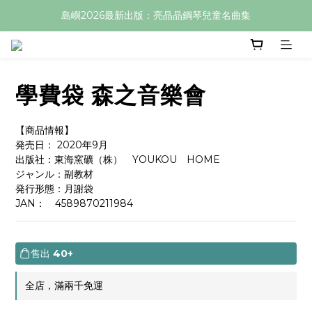
島嶼2026最新出版：亮晶晶鋼琴兒童名曲集
學費袋 森之音樂會
【商品情報】
発売日： 2020年9月
出版社：東海窯礦（株）　YOUKOU　HOME
ジャンル：副教材
発行形態：月謝袋
JAN：　4589870211984
售出
40+
全店，滿兩千免運