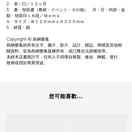
2: 表：□／１２ヶ月
3: 裏：領収書（教材・イベント・その他） 月・日・内容・金
額・領収印ｘ８段／Ｍｅｍｏ
4: サイズ：Ｗ１２０ｍｍｘＨ２００ｍｍ
5: 材質：紙
Copyright © 島嶼樂集
島嶼樂集的所有文字、圖片、影片、設計、標誌、商標及其他相
關資料，皆為島嶼樂集版權所有，或已獲合法授權使用。
未經本店書面許可，任何人不得擅自複製、修改、轉載、發行、
散佈或用於商業用途。
您可能喜歡...