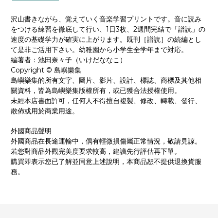
沢山書きながら、覚えていく音楽学習プリントです。音に読み
1
3
2
をつける練習を徹底して行い、
日
枚、
週間完結で「譜読」の
速度の基礎学力が確実に上がります。既刊［譜読］の続編とし
て是非ご活用下さい。幼稚園から小学生全学年まで対応。
編著者：池田奈々子（いけだななこ）
Copyright ©
島嶼樂集
島嶼樂集的所有文字、圖片、影片、設計、標誌、商標及其他相
關資料，皆為島嶼樂集版權所有，或已獲合法授權使用。
未經本店書面許可，任何人不得擅自複製、修改、轉載、發行、
散佈或用於商業用途。
外國商品聲明
外國商品在長途運輸中，偶有輕微損傷屬正常情況，敬請見諒。
若您對商品外觀完美度要求較高，建議先行評估再下單。
購買即表示您已了解並同意上述說明，本商品恕不提供退換貨服
務。