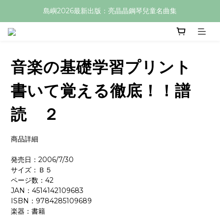
島嶼2026最新出版：亮晶晶鋼琴兒童名曲集
音楽の基礎学習プリント
書いて覚える徹底！！譜
読 ２
商品詳細
発売日：2006/7/30
サイズ：Ｂ５
ページ数：42
JAN：4514142109683
ISBN：9784285109689
楽器：書籍