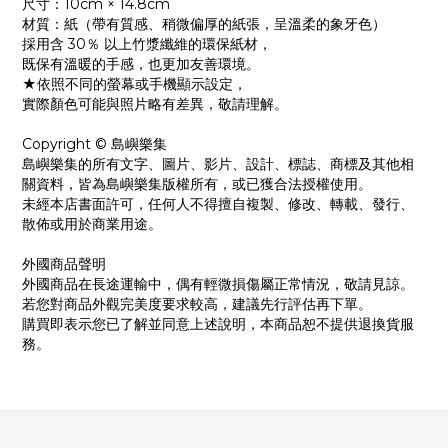
尺寸：10cm × 14.8cm
材質：紙（帶有質感、稍微偏厚的紙張，呈溫柔的象牙色）
採用含 30％ 以上竹漿纖維的環保紙材，
既保有溫暖的手感，也更加友善環境。
★依照不同的螢幕或手機顯示設定，
實際顏色可能與照片略有差異，敬請理解。
Copyright © 島嶼樂集
島嶼樂集的所有文字、圖片、影片、設計、標誌、商標及其他相
關資料，皆為島嶼樂集版權所有，或已獲合法授權使用。
未經本店書面許可，任何人不得擅自複製、修改、轉載、發行、
散佈或用於商業用途。
外國商品聲明
外國商品在長途運輸中，偶有輕微損傷屬正常情況，敬請見諒。
若您對商品外觀完美度要求較高，建議先行評估再下單。
購買即表示您已了解並同意上述說明，本商品恕不提供退換貨服
務。