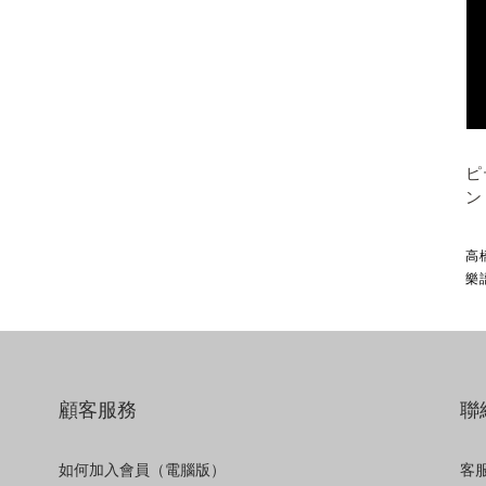
ピ
ン
高橋
樂
顧客服務
聯
如何加入會員（電腦版）
客服