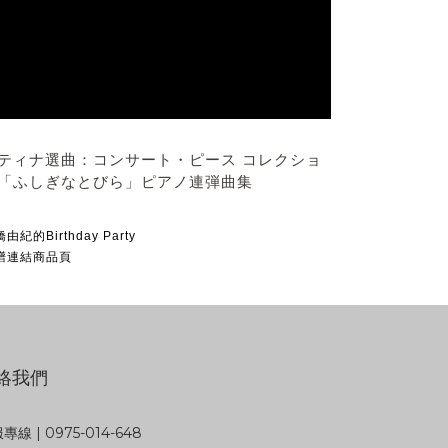
ティナ選曲：コンサート・ピース コレクショ
「ふしぎなとびら」ピアノ連弾曲集
由紀的Birthday Party
譜連結商品頁
絡我們
專線 | 0975-014-648