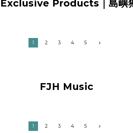
d Exclusive Products｜
1
2
3
4
5
FJH Music
1
2
3
4
5