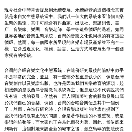
現今社會中時常會提及到永續發展、永續經營的這個概念其實
就是來自於生態系統當中。我們以一個大的系統來看這個音樂
生態的循環，其中可能會有作曲家、出版社、樂譜銷售、書
店、音樂家、樂團、音樂老師、學生等這些循環的過程。如同
世界各地的音樂生態系統，台灣的音樂文化也同樣的有著這些
循環。然而，每一個國家所呈現的音樂市場及產業並不完全一
樣，它會透過文化、種族、語言、生活方式等發展出每一個國
家獨有的樣貌。
台灣的合唱音樂文化生態系統，在這份研究最後的論點中似乎
不是非常的完全，並且，有一些部分甚至是缺少的，像是台灣
音樂創作以及樂譜出版。也許是因為我們音樂教育的源頭，起
初接觸的是以西洋音樂教育系統為主，但是這也不代表說我們
沒有這一塊的發展，仍然有一群人跟隨著社會的脈動發展出屬
於我們自己的音樂。例如，台灣的合唱音樂便是其中一個例
子，然而，在進行研究時，合唱音樂出版社的代表也提到了一
些我們始終沒有正視的問題，像是著作權法的不被重視，或是
樂譜的統整等，而大家也正在為此而努力著。因此，當依庭來
到新竹，這個對她來說全新的城市之後，創立島嶼的想法便從