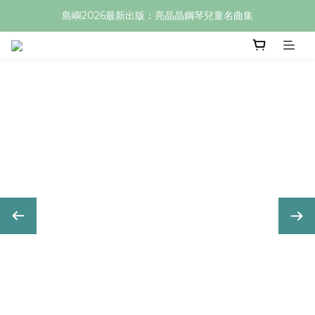
島嶼2026最新出版：亮晶晶鋼琴兒童名曲集