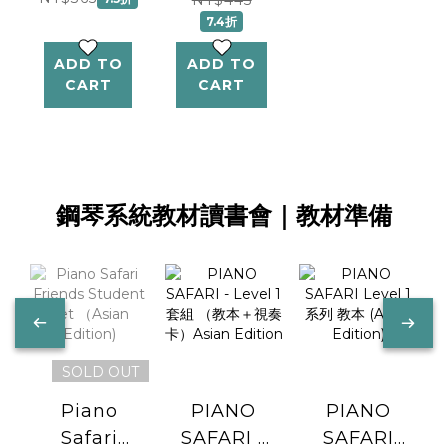
7.4折
ADD TO
ADD TO
CART
CART
鋼琴系統教材讀書會｜教材準備
SOLD OUT
Piano
PIANO
PIANO
Safari
SAFARI -
SAFARI