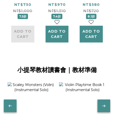
Friends
Level 1套
Level 1 系
NT$750
NT$970
NT$580
Student
組 （教本＋
列 教本
NT$1,000
NT$1,310
NT$720
7.5折
7.4折
8.1折
Set
視奏卡）
(Asian
（Asian
Asian
Edition)
ADD TO
ADD TO
ADD TO
Edition)
Edition
CART
CART
CART
小提琴教材讀書會｜教材準備