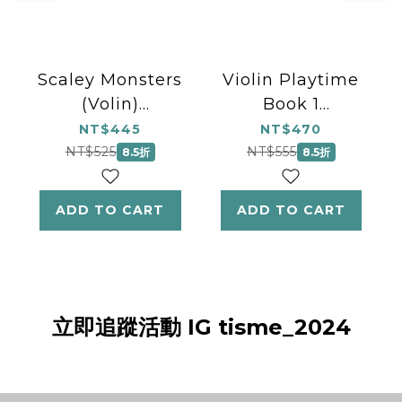
Scaley Monsters
Violin Playtime
(Volin)
Book 1
(Instrumental
(Instrumental
NT$445
NT$470
Solo)
Solo)
NT$525
NT$555
8.5折
8.5折
ADD TO CART
ADD TO CART
立即追蹤活動 IG tisme_2024