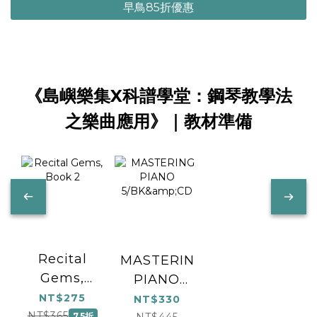
早鳥85折優惠
《島嶼樂集X科譜學堂：鋼琴教學法
之樂曲應用》｜教材準備
Recital
MASTERING
Gems,
PIANO
Book 2
5/BK&CD
NT$275
NT$330
NT$365
7.5折
NT$445