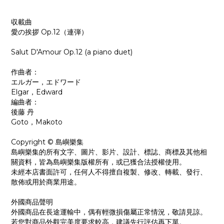
収載曲
愛の挨拶 Op.12（連弾）
Salut D'Amour Op.12 (a piano duet)
作曲者：
エルガー，エドワード
Elgar，Edward
編曲者：
後藤 丹
Goto，Makoto
Copyright © 島嶼樂集
島嶼樂集的所有文字、圖片、影片、設計、標誌、商標及其他相
關資料，皆為島嶼樂集版權所有，或已獲合法授權使用。
未經本店書面許可，任何人不得擅自複製、修改、轉載、發行、
散佈或用於商業用途。
外國商品聲明
外國商品在長途運輸中，偶有輕微損傷屬正常情況，敬請見諒。
若您對商品外觀完美度要求較高，建議先行評估再下單。