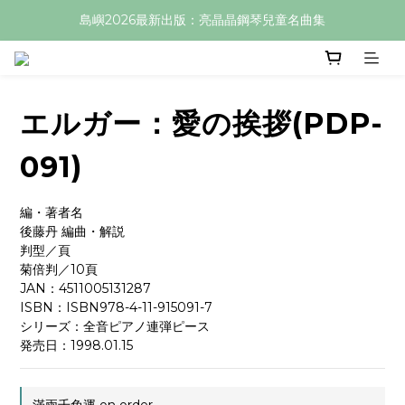
島嶼2026最新出版：亮晶晶鋼琴兒童名曲集
エルガー：愛の挨拶(PDP-
091)
編・著者名
後藤丹 編曲・解説
判型／頁
菊倍判／10頁
JAN：4511005131287
ISBN：ISBN978-4-11-915091-7
シリーズ：全音ピアノ連弾ピース
発売日：1998.01.15