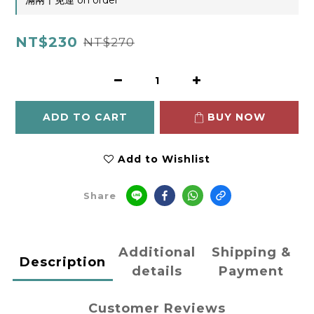
滿兩千免運 on order
NT$230
NT$270
ADD TO CART
BUY NOW
Add to Wishlist
Share
Additional
Shipping &
Description
details
Payment
Customer Reviews