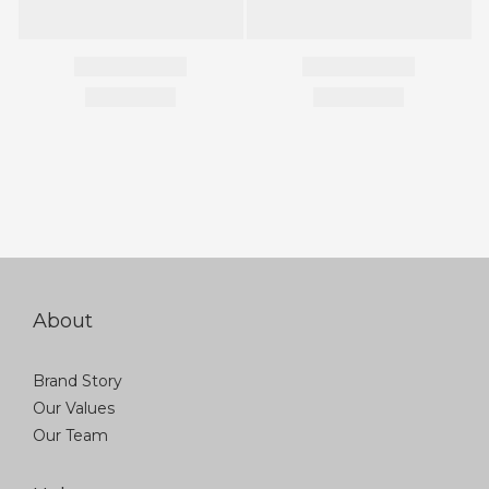
About
Brand Story
Our Values
Our Team