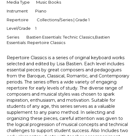
Media Type Music Books
Instrument Piano
Repertoire Collections/Series | Grade 1
Level/Grade 1
Series Bastien Essentials: Technic Classics,Bastien
Essentials: Repertoire Classics
Repertoire Classics is a series of original keyboard works
selected and edited by Lisa Bastien. Each level includes
essential pieces by great composers and pedagogues
from the Baroque, Classical, Romantic, and Contemporary
periods. The series offers a wide variety of engaging
repertoire for early levels of study. The diverse range of
composers and musical styles was chosen to spark
inspiration, enthusiasm, and motivation. Suitable for
students of any age, this series serves as a valuable
supplement to any piano method. In selecting and
organizing these pieces, careful attention was given to
the logical progression of musical concepts and technical
challenges to support student success. Also Includes two