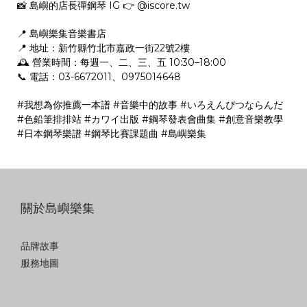
📸 島嶼的店長彈鋼琴 IG 👉 @iscore.tw
📍 島嶼樂集音樂書店
📍 地址：新竹縣竹北市嘉政一街22號2樓
🕰 營業時間：每週一、二、三、五 10:30–18:00
📞 電話：03-6672011、0975014648
#我想為你推薦一本譜 #音樂中的故事 #いろえんぴつならんだ
#色鉛筆排排站 #カワイ出版 #鋼琴發表會曲集 #創意音樂教學
#日本鋼琴樂譜 #鋼琴比賽課題曲 #島嶼樂集
關於島嶼樂集
品牌故事
服務地圖