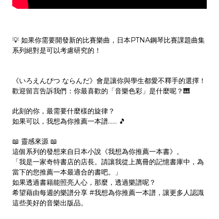
💡 如果你需要開發新的比賽樂曲，日本PTNA鋼琴比賽課題曲集
系列絕對是可以考慮研究的！
《いろえんぴつ ならんだ》會是讓你與學生都愛不釋手的選擇！
歡迎留言告訴我們：你最喜歡的「音樂色彩」是什麼呢？🎹
此刻的你，最需要什麼樣的旋律？
如果可以，我想為你推薦一本譜…… 🎵
📖 靈感來源 📖
這個系列的發想來自日本小說《我想為你推薦一本書》。
「我是一家奇特書店的店長。請讓我從上萬冊的記憶書庫中，為
當下的您推薦一本最適合的書吧。」
如果透過書籍能照亮人心，那麼，透過樂譜呢？
希望藉由每週的樂譜分享 #我想為你推薦一本譜，讓更多人認識
這些美好的音樂出版品。