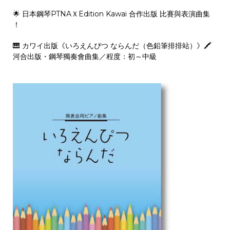
🌟 日本鋼琴PTNAＸEdition Kawai 合作出版 比賽與表演曲集
！
🎹 カワイ出版《いろえんぴつ ならんだ（色鉛筆排排站）》🖍️
河合出版・鋼琴獨奏會曲集／程度：初～中級