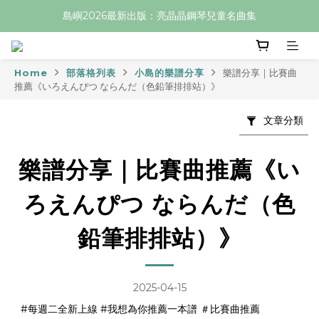
島嶼2026最新出版：亮晶晶鋼琴兒童名曲集
Home
部落格列表
小島的樂譜分享
樂譜分享｜比賽曲
推薦《いろえんぴつ ならんだ（色鉛筆排排站）》
文章分類
樂譜分享｜比賽曲推薦《い
ろえんぴつ ならんだ（色
鉛筆排排站）》
2025-04-15
#每週二全新上線 #我想為你推薦一本譜 ＃比賽曲推薦