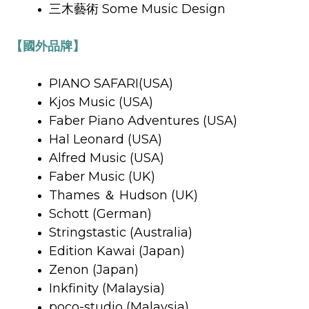
三木藝術 Some Music Design
【國外品牌】
PIANO SAFARI(USA)
Kjos Music (USA)
Faber Piano Adventures (USA)
Hal Leonard (USA)
Alfred Music (USA)
Faber Music (UK)
Thames ＆ Hudson (UK)
Schott (German)
Stringstastic (Australia)
Edition Kawai (Japan)
Zenon (Japan)
Inkfinity (Malaysia)
poco-studio (Malaysia)