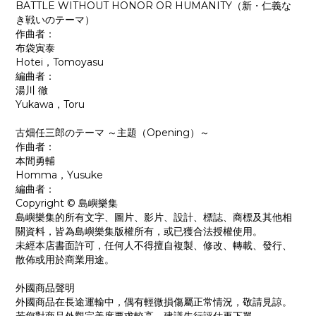
BATTLE WITHOUT HONOR OR HUMANITY（新・仁義な
き戦いのテーマ）
作曲者：
布袋寅泰
Hotei，Tomoyasu
編曲者：
湯川 徹
Yukawa，Toru
古畑任三郎のテーマ ～主題（Opening）～
作曲者：
本間勇輔
Homma，Yusuke
編曲者：
Copyright © 島嶼樂集
島嶼樂集的所有文字、圖片、影片、設計、標誌、商標及其他相
關資料，皆為島嶼樂集版權所有，或已獲合法授權使用。
未經本店書面許可，任何人不得擅自複製、修改、轉載、發行、
散佈或用於商業用途。
外國商品聲明
外國商品在長途運輸中，偶有輕微損傷屬正常情況，敬請見諒。