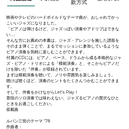
款方式
映画やテレビのハードボイルドなテーマ曲が、おしゃれでかっ
こいいジャズになりました。
「ピアノは弾けるけど、ジャズっぽい演奏やアドリブはできな
い…」
そんな方にお薦めの本書は、ジャズ・アレンジを施した譜面を
そのまま弾くことで、まるでセッションに参加しているような
ピアノ演奏を気軽に楽しむことができます。
付属のCDには、ピアノ、ベース、ドラムから成る本格的なジャ
ズ・ピアノ・トリオによる『模範演奏』と、そこからピアノだ
けを除いた『伴奏』が収録されています。
まずは模範演奏を聴いて、ノリや雰囲気を楽しみましょう。
聴けば聴くほど、演奏のヒントをたくさんつかむことができま
す。
そして、伴奏をかけながらLet's Play！
普段のソロ演奏では味わえない、ジャズるピアノの贅沢なひと
ときをお過ごしください。
収載曲
ルパン三世のテーマ '78
作曲者：