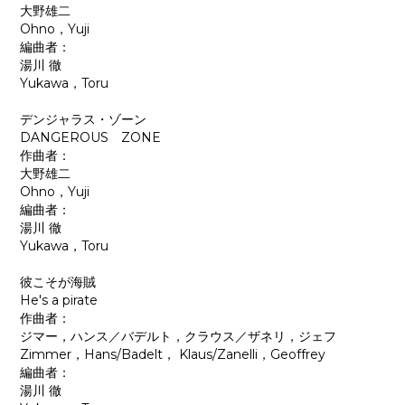
大野雄二
Ohno，Yuji
編曲者：
湯川 徹
Yukawa，Toru
デンジャラス・ゾーン
DANGEROUS ZONE
作曲者：
大野雄二
Ohno，Yuji
編曲者：
湯川 徹
Yukawa，Toru
彼こそが海賊
He's a pirate
作曲者：
ジマー，ハンス／バデルト，クラウス／ザネリ，ジェフ
Zimmer，Hans/Badelt， Klaus/Zanelli，Geoffrey
編曲者：
湯川 徹