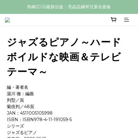
島嶼2026最新出版：亮晶晶鋼琴兒童名曲集
ジャズるピアノ～ハード
ボイルドな映画＆テレビ
テーマ～
編・著者名
湯川 徹：編曲
判型／頁
菊倍判／48頁
JAN：4511005105998
ISBN：ISBN978-4-11-191059-5
シリーズ
ジャズるピアノ