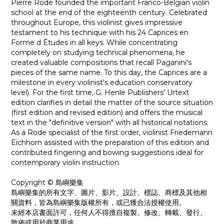
Pierre Rode founded the important Franco-Belgian violin
school at the end of the eighteenth century. Celebrated
throughout Europe, this violinist gives impressive
testament to his technique with his 24 Caprices en
Forme d Études in all keys. While concentrating
completely on studying technical phenomena, he
created valuable compositions that recall Paganini's
pieces of the same name. To this day, the Caprices are a
milestone in every violinist's education conservatory
level). For the first time, G. Henle Publishers' Urtext
edition clarifies in detail the matter of the source situation
(first edition and revised edition) and offers the musical
text in the "definitive version" with all historical notations.
As a Rode specialist of the first order, violinist Friedemann
Eichhorn assisted with the preparation of this edition and
contributed fingering and bowing suggestions ideal for
contemporary violin instruction.
Copyright © 島嶼樂集
島嶼樂集的所有文字、圖片、影片、設計、標誌、商標及其他相
關資料，皆為島嶼樂集版權所有，或已獲合法授權使用。
未經本店書面許可，任何人不得擅自複製、修改、轉載、發行、
散佈或用於商業用途。