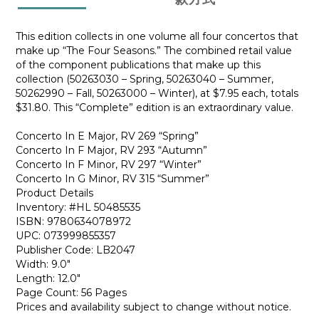
This edition collects in one volume all four concertos that
make up “The Four Seasons.” The combined retail value
of the component publications that make up this
collection (50263030 – Spring, 50263040 – Summer,
50262990 – Fall, 50263000 – Winter), at $7.95 each, totals
$31.80. This “Complete” edition is an extraordinary value.
Concerto In E Major, RV 269 “Spring”
Concerto In F Major, RV 293 “Autumn”
Concerto In F Minor, RV 297 “Winter”
Concerto In G Minor, RV 315 “Summer”
Product Details
Inventory: #HL 50485535
ISBN: 9780634078972
UPC: 073999855357
Publisher Code: LB2047
Width: 9.0"
Length: 12.0"
Page Count: 56 Pages
Prices and availability subject to change without notice.