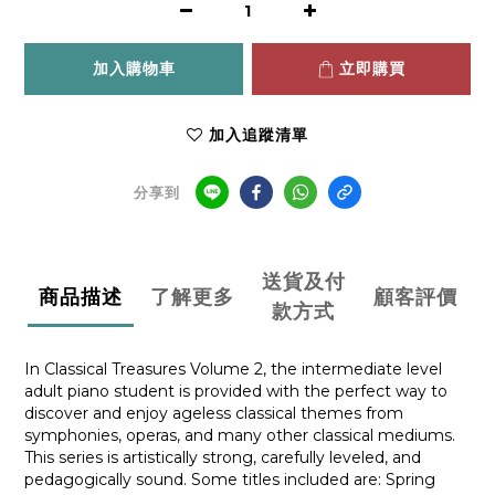
加入購物車
立即購買
加入追蹤清單
分享到
送貨及付
商品描述
了解更多
顧客評價
款方式
In Classical Treasures Volume 2, the intermediate level
adult piano student is provided with the perfect way to
discover and enjoy ageless classical themes from
symphonies, operas, and many other classical mediums.
This series is artistically strong, carefully leveled, and
pedagogically sound. Some titles included are: Spring