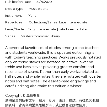
Publication Date 02/19/2020
Media Type Music Books
Instrument Piano
Repertoire Collections/Series | Late Intermediate
Level/Grade Early Intermediate | Late Intermediate
Series Master Composer Library
A perennial favorite set of etudes among piano teachers
and students worldwide, this is updated edition aligns
with today’s teaching practices. Works previously notated
only on treble staves are notated an octave lower on
treble and bass staves providing greater comfort and
resonance of sound. Rather than early works notated as
half notes and whole notes, they are notated with quarter
notes and half notes. The easy-to-read engravings and
careful editing also make this edition a winner!
Copyright © 島嶼樂集
島嶼樂集的所有文字、圖片、影片、設計、標誌、商標及其他相
關資料，皆為島嶼樂集版權所有，或已獲合法授權使用。