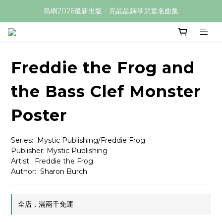
島嶼2026最新出版：亮晶晶鋼琴兒童名曲集
Freddie the Frog and
the Bass Clef Monster
Poster
Series:  Mystic Publishing/Freddie Frog
Publisher: Mystic Publishing
Artist:  Freddie the Frog
Author:  Sharon Burch
全店，滿兩千免運