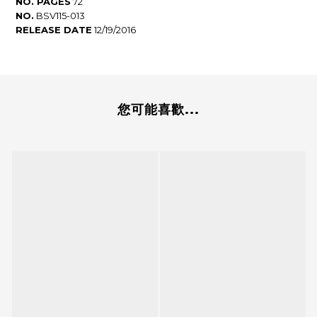
NO. PAGES
72
NO.
BSV115-013
RELEASE DATE
12/19/2016
您可能喜歡...