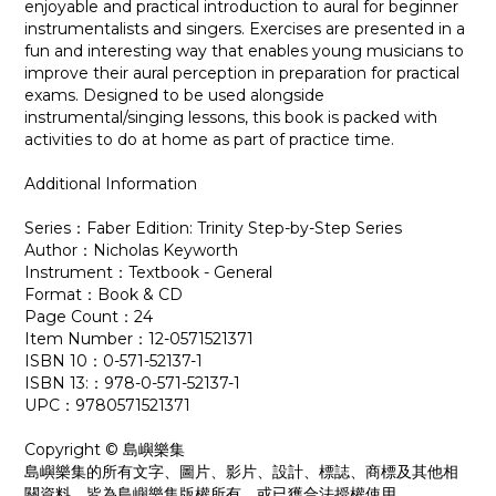
enjoyable and practical introduction to aural for beginner
instrumentalists and singers. Exercises are presented in a
fun and interesting way that enables young musicians to
improve their aural perception in preparation for practical
exams. Designed to be used alongside
instrumental/singing lessons, this book is packed with
activities to do at home as part of practice time.
Additional Information
Series：Faber Edition: Trinity Step-by-Step Series
Author：Nicholas Keyworth
Instrument：Textbook - General
Format：Book & CD
Page Count：24
Item Number：12-0571521371
ISBN 10：0-571-52137-1
ISBN 13:：978-0-571-52137-1
UPC：9780571521371
Copyright © 島嶼樂集
島嶼樂集的所有文字、圖片、影片、設計、標誌、商標及其他相
關資料，皆為島嶼樂集版權所有，或已獲合法授權使用。