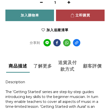
加入購物車
立即購買
加入追蹤清單
分享到
送貨及付
商品描述
了解更多
顧客評價
款方式
Description
The 'Getting Started' series are step-by-step guides
introducing key skills to the beginner musician. In turn
they enable teachers to cover all aspects of music in a
time-limited lesson. 'Getting Started with Aural' is an