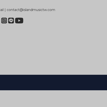
il | contact@islandmusictw.com