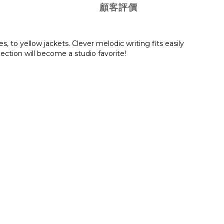
顧客評價
s, to yellow jackets. Clever melodic writing fits easily
ection will become a studio favorite!