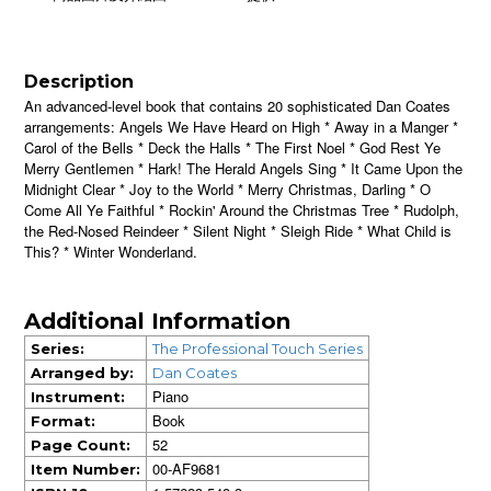
Description
An advanced-level book that contains 20 sophisticated Dan Coates
arrangements: Angels We Have Heard on High * Away in a Manger *
Carol of the Bells * Deck the Halls * The First Noel * God Rest Ye
Merry Gentlemen * Hark! The Herald Angels Sing * It Came Upon the
Midnight Clear * Joy to the World * Merry Christmas, Darling * O
Come All Ye Faithful * Rockin' Around the Christmas Tree * Rudolph,
the Red-Nosed Reindeer * Silent Night * Sleigh Ride * What Child is
This? * Winter Wonderland.
Additional Information
Series:
The Professional Touch Series
Arranged by:
Dan Coates
Piano
Instrument:
Book
Format:
52
Page Count:
00-AF9681
Item Number: