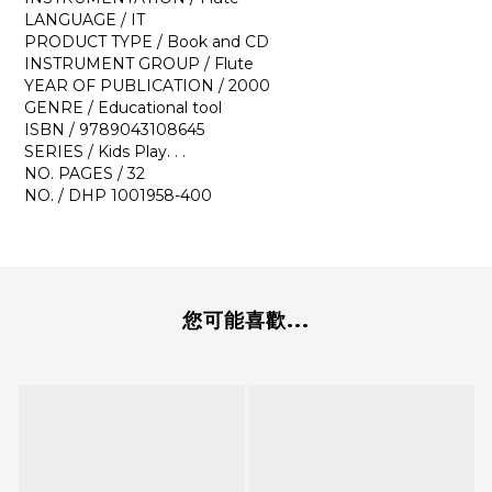
LANGUAGE / IT
PRODUCT TYPE / Book and CD
INSTRUMENT GROUP / Flute
YEAR OF PUBLICATION / 2000
GENRE / Educational tool
ISBN / 9789043108645
SERIES / Kids Play. . .
NO. PAGES / 32
NO. / DHP 1001958-400
您可能喜歡...