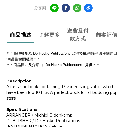
分享到
送貨及付
商品描述
了解更多
顧客評價
款方式
＊＊島嶼樂集為 De Haske Publications 台灣授權經銷\合法報關進口
\商品皆會開發票＊＊
De Haske Publications
＊＊商品圖片及介紹由
提供＊＊
Description
A fantastic book containing 13 varied songs all of which
have beenTop 10 hits. A perfect book for all budding pop
stars.
Specifications
ARRANGER / Michiel Oldenkamp
PUBLISHER / De Haske Publications
INSTRUMENTATION / Flute