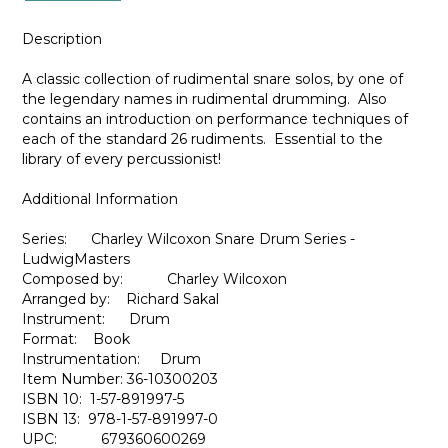
Description
A classic collection of rudimental snare solos, by one of
the legendary names in rudimental drumming. Also
contains an introduction on performance techniques of
each of the standard 26 rudiments. Essential to the
library of every percussionist!
Additional Information
Series: Charley Wilcoxon Snare Drum Series -
LudwigMasters
Composed by: Charley Wilcoxon
Arranged by: Richard Sakal
Instrument: Drum
Format: Book
Instrumentation: Drum
Item Number: 36-10300203
ISBN 10: 1-57-891997-5
ISBN 13: 978-1-57-891997-0
UPC: 679360600269