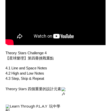
Theory Stars Challenge 4
【星球樂理】第四冊挑戰重點
4.1 Line and Space Notes
4.2 High and Low Notes
4.3 Step, Skip & Repeat
Theory Stars 四個重要的設計元素
Learn Through P.L.A.Y  玩中學