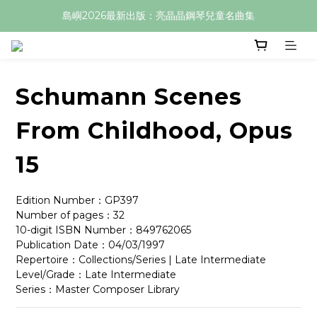
島嶼2026最新出版：亮晶晶鋼琴兒童名曲集
Schumann Scenes
From Childhood, Opus
15
Edition Number：GP397
Number of pages：32
10-digit ISBN Number：849762065
Publication Date：04/03/1997
Repertoire：Collections/Series | Late Intermediate
Level/Grade：Late Intermediate
Series：Master Composer Library