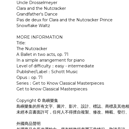
Uncle Drosselmeyer
Clara and the Nutcracker
Grandfather's Dance
Pas de deux for Clara and the Nutcracker Prince
Snowflake Waltz
MORE INFORMATION
Title:
The Nutcracker
A Ballet in two acts, op. 71
In a simple arrangement for piano
Level of difficulty：easy - intermediate
Publisher/Label：Schott Music
Opus：op. 71
Series：Get to Know Classical Masterpieces
Get to know Classical Masterpieces
Copyright © 島嶼樂集
島嶼樂集的所有文字、圖片、影片、設計、標誌、商標及其他
未經本店書面許可，任何人不得擅自複製、修改、轉載、發行
外國商品聲明