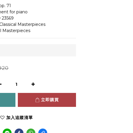
op. 71
ent for piano
 23569
Classical Masterpieces
al Masterpieces
920
立即購買
加入追蹤清單