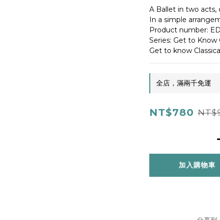
A Ballet in two acts, 
In a simple arrangem
Product number: ED
Series: Get to Know 
Get to know Classic
全店，滿兩千免運
NT$780
NT$
加入購物車
分享到