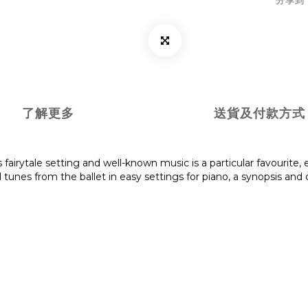
了解更多
送貨及付款方式
 fairytale setting and well-known music is a particular favourite, e
s from the ballet in easy settings for piano, a synopsis and col