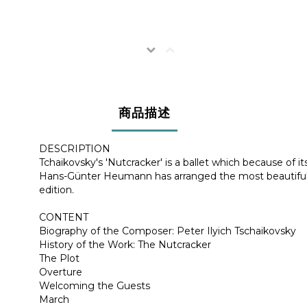
商品描述
DESCRIPTION
Tchaikovsky's 'Nutcracker' is a ballet which because of its
Hans-Günter Heumann has arranged the most beautiful tune
edition.
CONTENT
Biography of the Composer: Peter Ilyich Tschaikovsky
History of the Work: The Nutcracker
The Plot
Overture
Welcoming the Guests
March