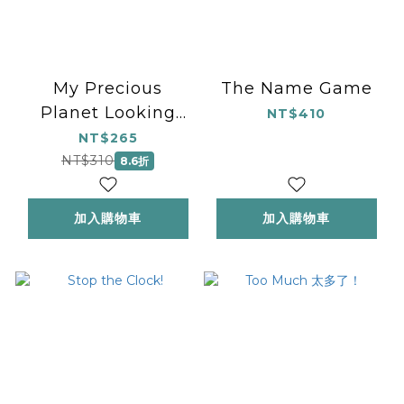
My Precious
The Name Game
Planet Looking
NT$410
after nature
NT$265
activity book
NT$310
8.6折
加入購物車
加入購物車