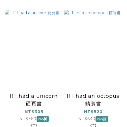
If I had a unicorn
If I had an octopus
硬頁書
精裝書
NT$305
NT$520
NT$360
NT$630
8.5折
8.3折