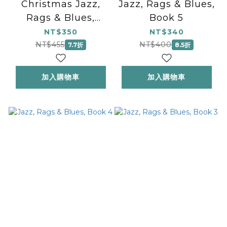
Christmas Jazz,
Jazz, Rags & Blues,
Rags & Blues,
Book 5
Book 1
NT$350
NT$340
NT$455
NT$400
7.7折
8.5折
加入購物車
加入購物車