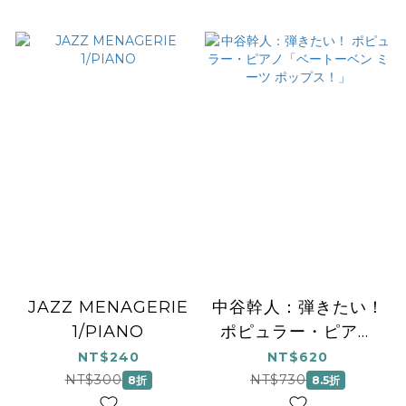
JAZZ MENAGERIE
中谷幹人：弾きたい！
1/PIANO
ポピュラー・ピアノ
「ベートーベン ミー
NT$240
NT$620
ツ ポップス！」
NT$300
NT$730
8折
8.5折