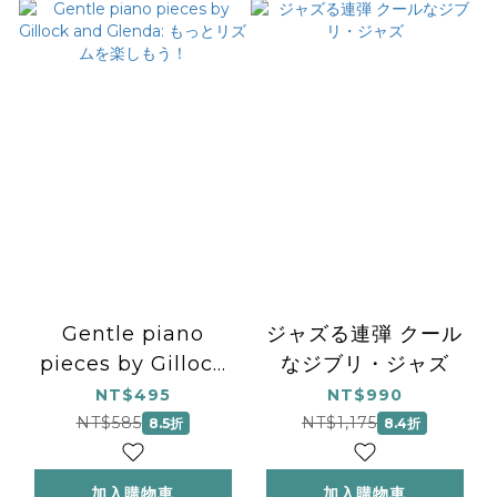
Gentle piano
ジャズる連弾 クール
pieces by Gillock
なジブリ・ジャズ
and Glenda: もっと
NT$495
NT$990
リズムを楽しもう！
NT$585
NT$1,175
8.5折
8.4折
加入購物車
加入購物車