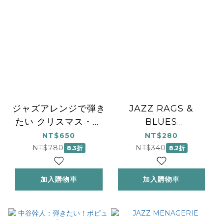
ジャズアレンジで弾き
JAZZ RAGS &
たい クリスマス・ソ
BLUES
ング 第2版
1/PNO/BK&ACODE
NT$650
NT$280
NT$780
NT$340
8.3折
8.2折
加入購物車
加入購物車