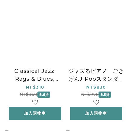
Classical Jazz,
ジャズるピアノ ごき
Rags & Blues,
げんJ-Popスタンダー
Book 2
ド
NT$310
NT$830
NT$360
NT$975
8.6折
8.5折
加入購物車
加入購物車