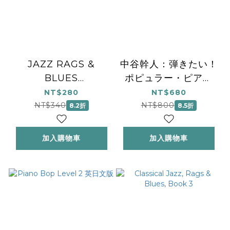
JAZZ RAGS &
中谷幹人：弾きたい！
BLUES
ポピュラー・ピアノ
2/PNO/BK&ACODE
「ブルクミュラー ミ
NT$280
NT$680
ーツ ポップス！」～
NT$340
NT$800
8.2折
8.5折
ブルク25～
加入購物車
加入購物車