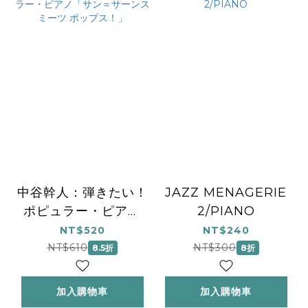
中谷幹人：弾きたい！
JAZZ MENAGERIE
ポピュラー・ピアノ
2/PIANO
「サン＝サーンス ミ
NT$520
NT$240
ーツ ポップス！」
NT$610
NT$300
8.5折
8折
加入購物車
加入購物車