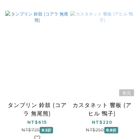
售完
タンブリン 鈴鼓 (コア
カスタネット 響板 (ア
ラ 無尾熊)
ヒル 鴨子)
NT$615
NT$220
NT$725
NT$250
8.5折
8.8折