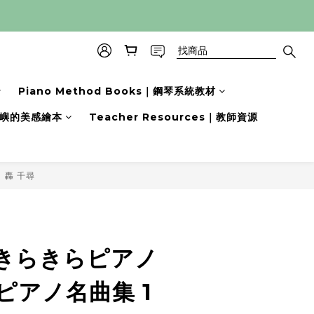
Piano Method Books｜鋼琴系統教材
s｜小嶼的美感繪本
Teacher Resources｜教師資源
轟 千尋
立即購買
きらきらピアノ
ピアノ名曲集 1