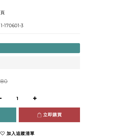
8頁
-170601-3
80
立即購買
加入追蹤清單