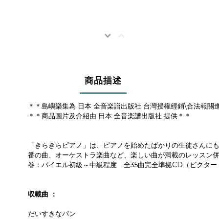
商品描述
＊＊島嶼樂集為 日本 全音楽譜出版社 台灣授權經銷\合法報關
＊＊商品圖片及介紹由 日本 全音楽譜出版社 提供＊＊
「きらきらピアノ」は、ピアノを始めたばかりの生徒さんにも
番の曲、オーケストラ楽曲など、楽しい曲が満載のレッスン併
巻：バイエル初級～中級程度 全35曲完全準拠CD（ビクター
収載曲 ：
だいすきなパン