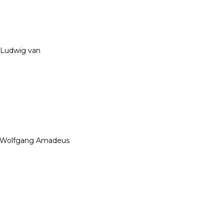
dwig van
lfgang Amadeus