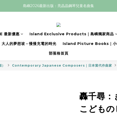
島嶼2026最新出版：亮晶晶鋼琴兒童名曲集
LE 最新優惠
Island Exclusive Products｜島嶼獨家商品
大人的夢想坡－慢慢充電的時光
Island Picture Book
部落格首頁
分類）
Contemporary Japanese Composers｜日本當代作曲家
轟千尋：
こどもの