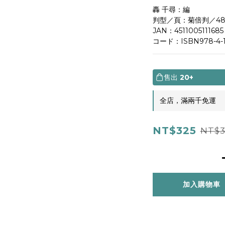
轟 千尋：編
判型／頁：菊倍判／4
JAN：4511005111685
コード：ISBN978-4-11
售出
20+
全店，滿兩千免運
NT$325
NT$3
加入購物車