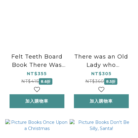
Felt Teeth Board
There was an Old
Book There Was
Lady who
an Old Lady Who
swallowed a fly
NT$355
NT$305
Swallowed a Fly
NT$415
NT$360
8.6折
8.5折
加入購物車
加入購物車