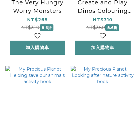
The Very Hungry
Create and Play
Worry Monsters
Dinos Colouring
Activity Book
NT$265
NT$310
NT$310
NT$360
8.6折
8.6折
加入購物車
加入購物車