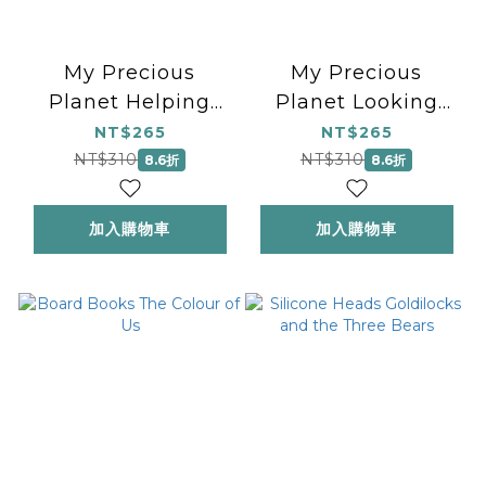
My Precious
My Precious
Planet Helping
Planet Looking
save our animals
after nature
NT$265
NT$265
activity book
activity book
NT$310
NT$310
8.6折
8.6折
加入購物車
加入購物車