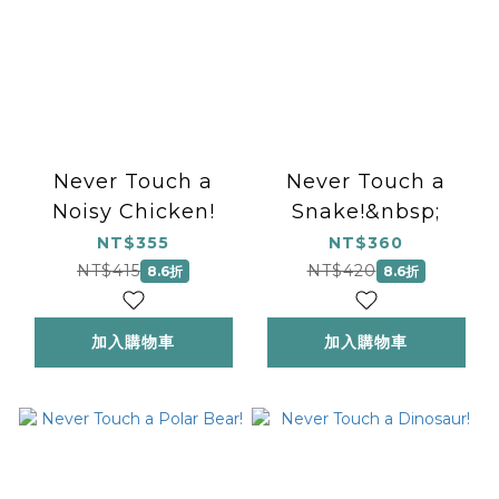
Never Touch a
Never Touch a
Noisy Chicken!
Snake!&nbsp;
NT$355
NT$360
NT$415
NT$420
8.6折
8.6折
加入購物車
加入購物車