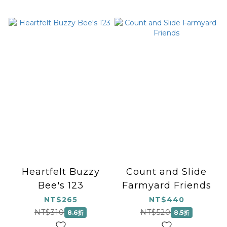
Heartfelt Buzzy
Count and Slide
Bee's 123
Farmyard Friends
NT$265
NT$440
NT$310
NT$520
8.6折
8.5折