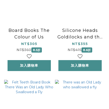
Board Books The
Silicone Heads
Colour of Us
Goldilocks and the
Three Bears
NT$305
NT$355
NT$360
NT$415
8.5折
8.6折
加入購物車
加入購物車