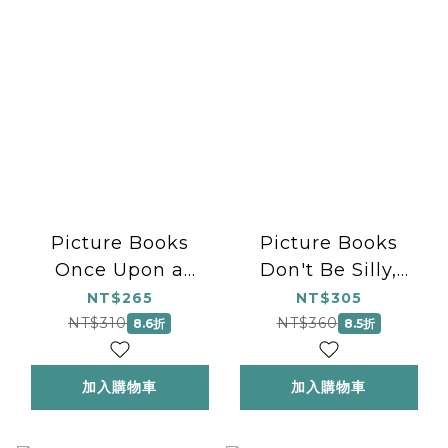
Picture Books
Picture Books
Once Upon a
Don't Be Silly,
Christmas
Santa!
NT$265
NT$305
NT$310
NT$360
8.6折
8.5折
加入購物車
加入購物車