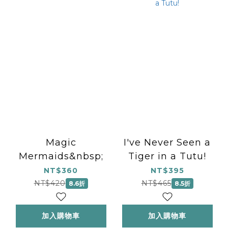
Magic
I've Never Seen a
Mermaids&nbsp;
Tiger in a Tutu!
NT$360
NT$395
NT$420
NT$465
8.6折
8.5折
加入購物車
加入購物車